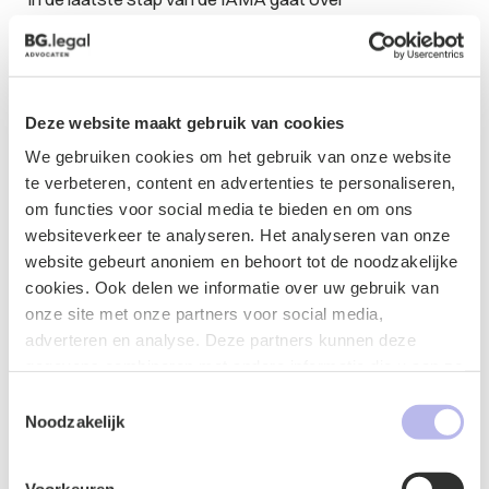
mensenrechten. In deze stap worden er eerst
grondrechten geïdentificeerd die mogelijk worden
aangetast door de AI-toepassing. Vervolgens wordt er
per grondrecht op een gestructureerde manier
Deze website maakt gebruik van cookies
gekeken naar de ernst van de aantasting, de
noodzakelijkheid ervan en uiteindelijk en
We gebruiken cookies om het gebruik van onze website
belangenafweging tegenover andere belangen.
te verbeteren, content en advertenties te personaliseren,
om functies voor social media te bieden en om ons
Conclusie
websiteverkeer te analyseren. Het analyseren van onze
website gebeurt anoniem en behoort tot de noodzakelijke
De Tweede Kamer ziet de beoordeling van algoritmes
cookies. Ook delen we informatie over uw gebruik van
met de IAMA als een middel om misbruik van
onze site met onze partners voor social media,
algoritmes tegen te gaan of zelfs te voorkomen.
adverteren en analyse. Deze partners kunnen deze
Daarom beoogt de motie ook om de beoordeling van
gegevens combineren met andere informatie die u aan ze
algoritmes voor de hele overheid verplicht te maken als
heeft verstrekt of die ze hebben verzameld op basis van
Toestemmingsselectie
een toekomstig algoritme mensen evalueert of
uw gebruik van hun services.
Noodzakelijk
beslissingen over mensen maakt. De IAMA biedt
organisaties een gestructureerde manier om hun AI-
toepassing te beoordelen en zo in een vroeg stadium
Voorkeuren