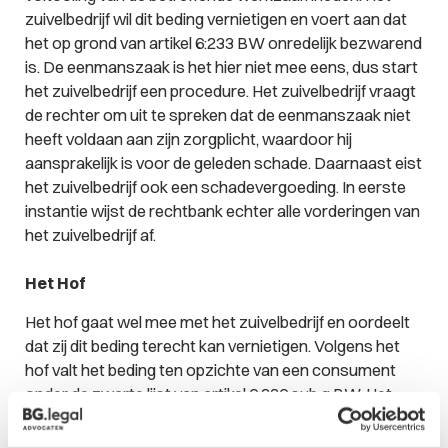
zuivelbedrijf wil dit beding vernietigen en voert aan dat
het op grond van artikel 6:233 BW onredelijk bezwarend
is. De eenmanszaak is het hier niet mee eens, dus start
het zuivelbedrijf een procedure. Het zuivelbedrijf vraagt
de rechter om uit te spreken dat de eenmanszaak niet
heeft voldaan aan zijn zorgplicht, waardoor hij
aansprakelijk is voor de geleden schade. Daarnaast eist
het zuivelbedrijf ook een schadevergoeding. In eerste
instantie wijst de rechtbank echter alle vorderingen van
het zuivelbedrijf af.
Het Hof
Het hof gaat wel mee met het zuivelbedrijf en oordeelt
dat zij dit beding terecht kan vernietigen. Volgens het
hof valt het beding ten opzichte van een consument
onder de zwarte lijst van artikel 6:236 sub g BW. Het
zuivelbedrijf is weliswaar geen consument, maar omdat
zij geen kennis of ervaring heeft van ingewikkelde