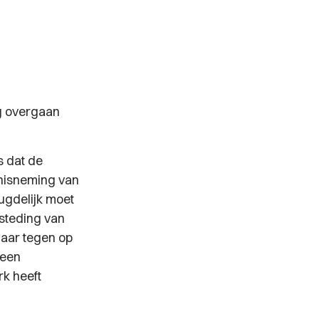
g overgaan
 dat de
nnisneming van
ugdelijk moet
steding van
daar tegen op
 een
rk heeft