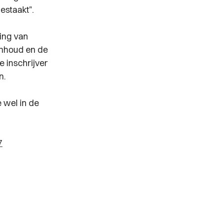
estaakt".
ding van
inhoud en de
 inschrijver
n.
 wel in de
7