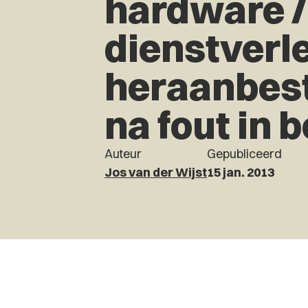
hardware /
dienstverl
heraanbes
na fout in 
Auteur
Gepubliceerd
Jos van der Wijst
15 jan. 2013