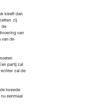
k kleeft dan
tten, zij
, de
tvoering van
n van de
 moeten
en partij zal
echter zal de
at de tweede
t nu eenmaal