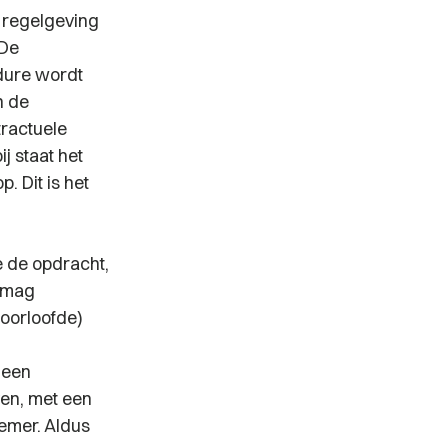
 regelgeving
 De
dure wordt
n de
ractuele
j staat het
 Dit is het
 de opdracht,
) mag
eoorloofde)
 een
ven, met een
emer. Aldus