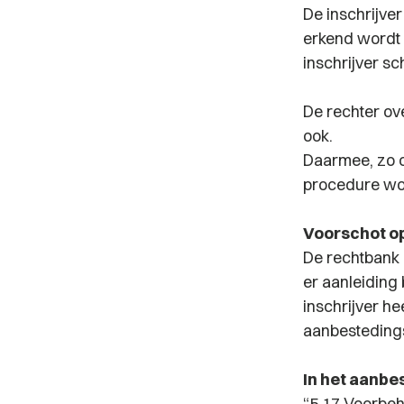
De inschrijver
erkend wordt 
inschrijver s
De rechter ov
ook.
Daarmee, zo o
procedure wo
Voorschot o
De rechtbank 
er aanleiding
inschrijver h
aanbesteding
In het aanb
“5.17 Voorbe