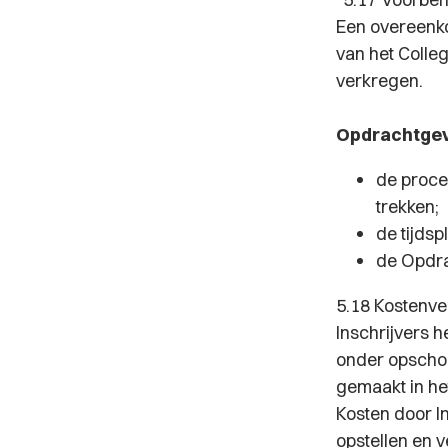
Een overeenko
van het Colle
verkregen.
Opdrachtgeve
de proce
trekken;
de tijdsp
de Opdra
5.18 Kostenv
Inschrijvers
onder opschor
gemaakt in he
Kosten door I
opstellen en 