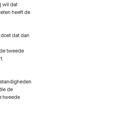
 wil dat
ieten heeft de
 doet dat dan
n de tweede
t.
omstandigheden
die de
de tweede