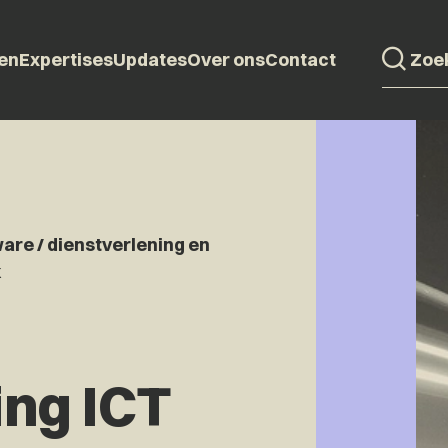
en
Expertises
Updates
Over ons
Contact
are / dienstverlening en
k
ng ICT