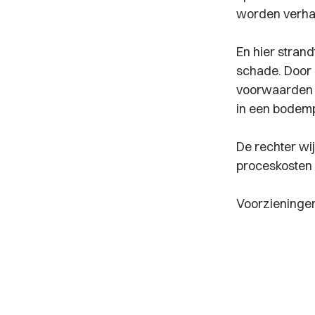
worden verhaa
En hier strand
schade. Door 
voorwaarden v
in een bodem
De rechter wi
proceskosten v
Voorzieninge