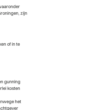
 waaronder
oningen, zijn
n of in te
en gunning
lei kosten
anwege het
achtgever