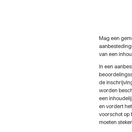
Mag een gemee
aanbestedings
van een inhou
In een aanbe
beoordelingss
de inschrijvi
worden besch
een inhoudeli
en vordert he
voorschot op 
moeten steke