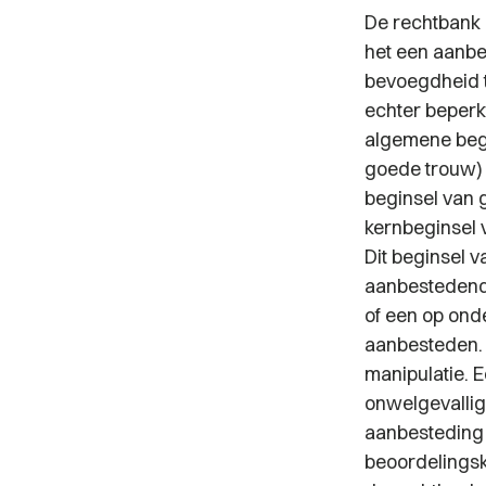
De rechtbank
het een aanbe
bevoegdheid t
echter beperk
algemene beg
goede trouw) 
beginsel van 
kernbeginsel 
Dit beginsel 
aanbestedende
of een op ond
aanbesteden. 
manipulatie.
onwelgevallig
aanbesteding t
beoordelings