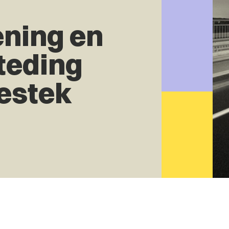
ening en
teding
bestek