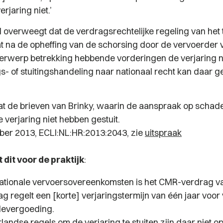
rjaring niet.’
overweegt dat de verdragsrechtelijke regeling van het 
at na de opheffing van de schorsing door de vervoerder 
erwerp betrekking hebbende vorderingen de verjaring n
s- of stuitingshandeling naar nationaal recht kan daar g
dat de brieven van Brinky, waarin de aanspraak op scha
e verjaring niet hebben gestuit.
er 2013, ECLI:NL:HR:2013:2043, zie
uitspraak
dit voor de praktijk
:
nationale vervoersovereenkomsten is het CMR-verdrag v
ag regelt een [korte] verjaringstermijn van één jaar voo
devergoeding.
andse regels om de verjaring te stuiten zijn daar niet o