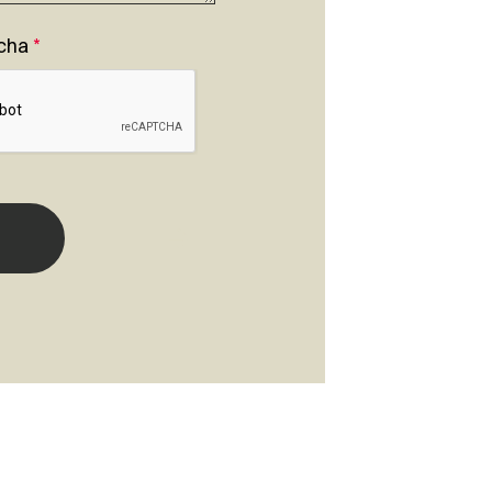
cha
*