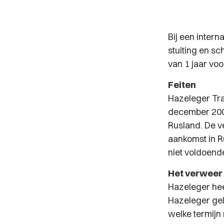
Bij een inter
stuiting en sc
van 1 jaar vo
Feiten
Hazeleger Tra
december 200
Rusland. De v
aankomst in R
niet voldoen
Het verweer
Hazeleger hee
Hazeleger geld
welke termijn