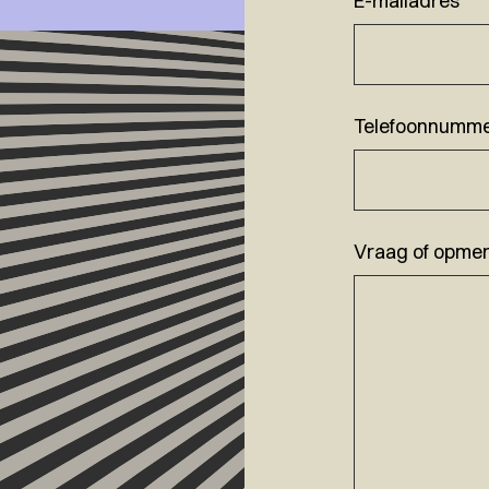
E-mailadres
*
Telefoonnumm
Vraag of opmer