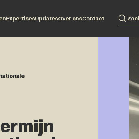
en
Expertises
Updates
Over ons
Contact
rnationale
termijn