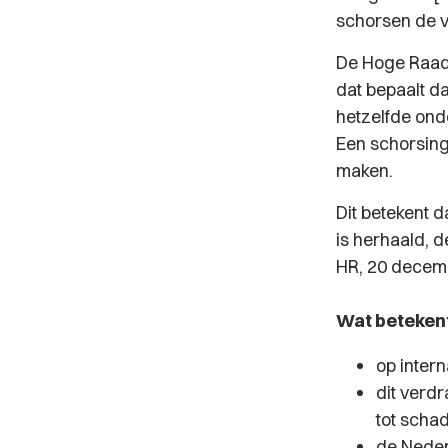
schorsen de ve
De Hoge Raad 
dat bepaalt d
hetzelfde ond
Een schorsing
maken.
Dit betekent 
is herhaald, d
HR, 20 decemb
Wat betekent 
op inter
dit verdr
tot scha
de Nederl