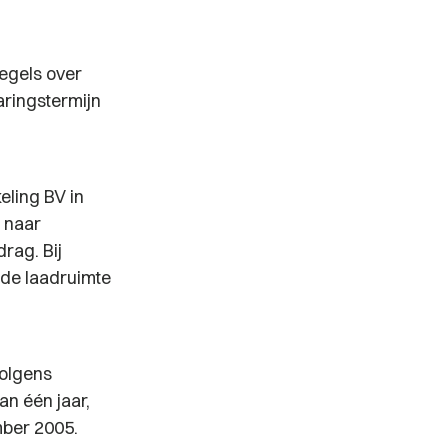
egels over
jaringstermijn
eling BV in
 naar
rag. Bij
 de laadruimte
Volgens
an één jaar,
mber 2005.