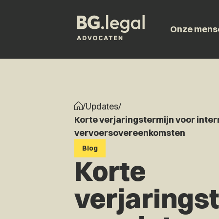
Onze mens
/
Updates
/
Korte verjaringstermijn voor inte
vervoersovereenkomsten
Blog
Korte
verjarings