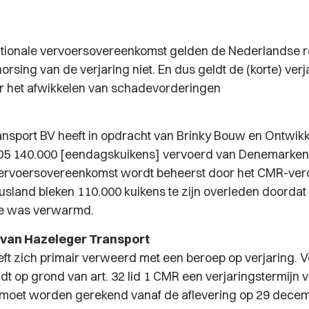
nationale vervoersovereenkomst gelden de Nederlandse r
horsing van de verjaring niet. En dus geldt de (korte) ver
or het afwikkelen van schadevorderingen
nsport BV heeft in opdracht van Brinky Bouw en Ontwikk
5 140.000 [eendagskuikens] vervoerd van Denemarken
ervoersovereenkomst wordt beheerst door het CMR-verd
usland bleken 110.000 kuikens te zijn overleden doordat
de was verwarmd.
 van Hazeleger Transport
ft zich primair verweerd met een beroep op verjaring. 
t op grond van art. 32 lid 1 CMR een verjaringstermijn v
 moet worden gerekend vanaf de aflevering op 29 dece