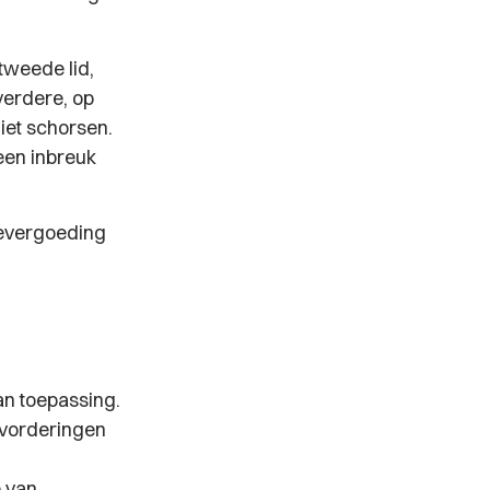
tweede lid,
verdere, op
iet schorsen.
een inbreuk
devergoeding
an toepassing.
r vorderingen
p van