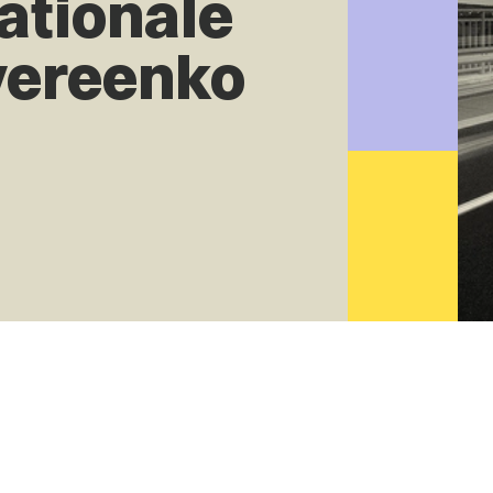
ationale
vereenko