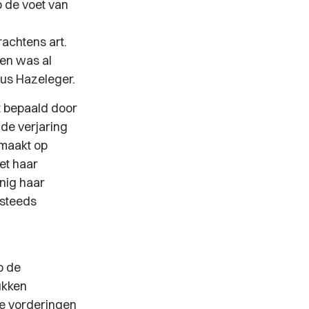
p de voet van
rachtens art.
en was al
dus Hazeleger.
dt bepaald door
de verjaring
emaakt op
et haar
nnig haar
 steeds
p de
ukken
de vorderingen