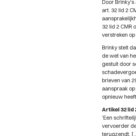
Door Brinky’s 
art. 32 lid 2
aansprakelijk
32 lid 2 CMR 
verstreken op
Brinky stelt d
de wet van he
gestuit door s
schadevergoedi
brieven van 2
aanspraak op 
opnieuw heeft 
Artikel 32 li
‘Een schriftel
vervoerder de 
terugzendt. [