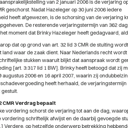
aansprakelijkstelling van 2 januari 2006 is de verjaring o
 CMR geschorst. Nadat Hazeleger op 30 juni 2006 iedere
heid heeft afgewezen, is de schorsing van de verjaring k
opgeheven. De resterende verjaringstermijn van 362 dag
 het moment dat Brinky Hazeleger heeft gedagvaard, al
aarop dat op grond van art. 32 lid 3 CMR de stuiting wor
t land waar de zaak dient. Naar Nederlands recht wordt 
chriftelijke stukken waaruit blijkt dat aanspraak wordt g
ng [art. 3:317 lid 1 BW]. Brinky heeft betoogd dat zij m
9 augustus 2006 en 16 april 2007, waarin zij ondubbelzi
schadevergoeding heeft herhaald, de verjaringstermijn
gestuit.
d 2 CMR Verdrag bepaalt
ijke vordering schorst de verjaring tot aan de dag, waaro
vordering schriftelijk afwijst en de daarbij gevoegde st
...] Verdere, op hetzelfde onderwerp betrekking hebben