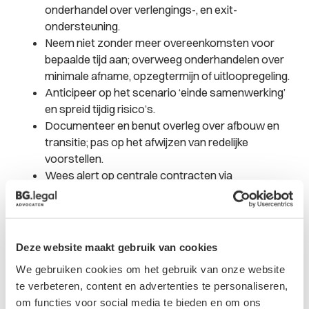
onderhandel over verlengings-, en exit-
ondersteuning.
Neem niet zonder meer overeenkomsten voor
bepaalde tijd aan; overweeg onderhandelen over
minimale afname, opzegtermijn of uitloopregeling.
Anticipeer op het scenario ‘einde samenwerking’
en spreid tijdig risico’s.
Documenteer en benut overleg over afbouw en
transitie; pas op het afwijzen van redelijke
voorstellen.
Wees alert op centrale contracten via
samenwerkingsverbanden; laat u goed
voorlichten over eigendomsstructuren en
implicaties bij beëindiging.
Deze website maakt gebruik van cookies
Conclusie
We gebruiken cookies om het gebruik van onze website
Deze uitspraak bevestigt het belang van contractuele
te verbeteren, content en advertenties te personaliseren,
helderheid, actieve eigen regie en nuchtere omgang
om functies voor social media te bieden en om ons