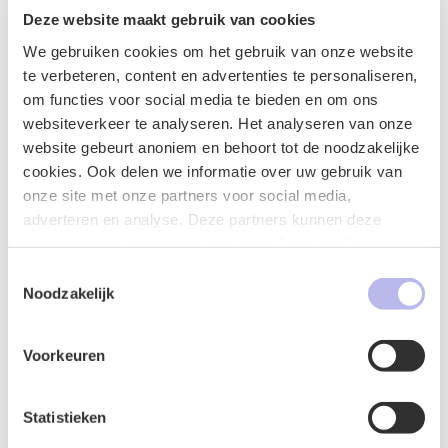
Deze website maakt gebruik van cookies
Praktische tips voor IT-contracten
We gebruiken cookies om het gebruik van onze website
Deze zaak benadrukt het belang van een goed
te verbeteren, content en advertenties te personaliseren,
doordachte exitstrategie, zowel voor afnemers als
om functies voor social media te bieden en om ons
leveranciers.
Voor afnemers:
websiteverkeer te analyseren. Het analyseren van onze
website gebeurt anoniem en behoort tot de noodzakelijke
Breng afhankelijkheden in kaart: technisch,
cookies. Ook delen we informatie over uw gebruik van
functioneel en operationeel.
onze site met onze partners voor social media,
Leg exit-afspraken contractueel vast: hoe lang
adverteren en analyse. Deze partners kunnen deze
duurt support na beëindiging, wat zijn de kosten,
gegevens combineren met andere informatie die u aan ze
welke dienstverlening wordt geleverd?
heeft verstrekt of die ze hebben verzameld op basis van
Toestemmingsselectie
Houd rekening met budget en implementatietijd
uw gebruik van hun services.
Noodzakelijk
van alternatieven.
Voor leveranciers:
Voorkeuren
Ontwikkel standaard exitprotocollen en neem
deze op in contractdocumentatie.
Statistieken
Wees vooraf transparant over kostenstructuur