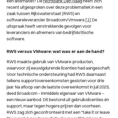
een alternatief? De
rechtbank Den Haag
heeft zich
recent uitgesproken over deze problematiek in een
zaak tussen Rijkswaterstaat (RWS) en
softwareleverancier Broadcom/Vmware.
[1]
De
uitspraak heeft verstrekkende gevolgen voor
leveranciers én afnemers van bedrijfskritische
software.
RWS versus VMware: wat was er aan de hand?
RWS maakte gebruik van VMware-producten,
waarvoor zij eeuwigdurende licenties had aangeschaft.
Voor technische ondersteuning had RWS daarnaast
telkens supportovereenkomsten gesloten voor drie
jaar. Na afloop van de laatste overeenkomst in juli 2025,
deed Broadcom – inmiddels eigenaar van VMware –
een nieuw aanbod. Dit bestond uit gebruikslicenties én
support, maar tegen hogere prijzen dan voorheen.
RWS zag zich geconfronteerd met een "take it or leave