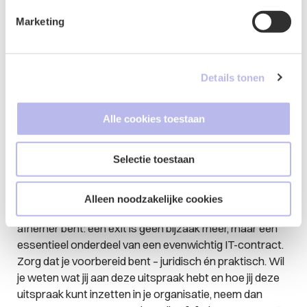
voor exitondersteuning.
Marketing
Vermijd een juridisch zwakke positie door tijdig het
gesprek aan te gaan over de exitfase.
Details tonen
Toekomstbestendig contracteren
De uitspraak in de zaak RWS/Broadcom markeert een
Alle cookies toestaan
belangrijke ontwikkeling in het IT-recht. Waar voorheen
het uitgangspunt was dat de klant bij
Selectie toestaan
contractbeëindiging zelf verantwoordelijk was voor
continuïteit, geldt nu: bij aantoonbare afhankelijkheid
rust op de leverancier een verplichting om
Alleen noodzakelijke cookies
exitondersteuning te bieden. Of je nu leverancier of
afnemer bent: een exit is geen bijzaak meer, maar een
essentieel onderdeel van een evenwichtig IT-contract.
Zorg dat je voorbereid bent – juridisch én praktisch. Wil
je weten wat jij aan deze uitspraak hebt en hoe jij deze
uitspraak kunt inzetten in je organisatie, neem dan