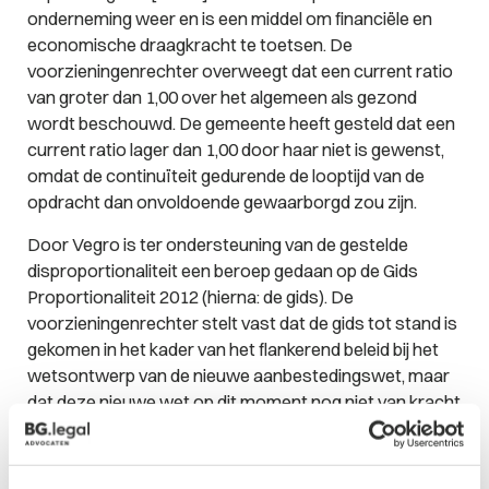
onderneming weer en is een middel om financiële en
economische draagkracht te toetsen. De
voorzieningenrechter overweegt dat een current ratio
van groter dan 1,00 over het algemeen als gezond
wordt beschouwd. De gemeente heeft gesteld dat een
current ratio lager dan 1,00 door haar niet is gewenst,
omdat de continuïteit gedurende de looptijd van de
opdracht dan onvoldoende gewaarborgd zou zijn.
Door Vegro is ter ondersteuning van de gestelde
disproportionaliteit een beroep gedaan op de Gids
Proportionaliteit 2012 (hierna: de gids). De
voorzieningenrechter stelt vast dat de gids tot stand is
gekomen in het kader van het flankerend beleid bij het
wetsontwerp van de nieuwe aanbestedingswet, maar
dat deze nieuwe wet op dit moment nog niet van kracht
is. Overigens bepaalt het door Vegro aangehaalde
artikel 2.90 van de gids niet dat de aanbestedende
dienst moet motiveren waarom zij een current ratio