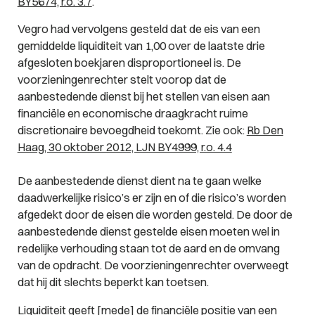
BY5674, r.o. 3.7
.
Vegro had vervolgens gesteld dat de eis van een
gemiddelde liquiditeit van 1,00 over de laatste drie
afgesloten boekjaren disproportioneel is. De
voorzieningenrechter stelt voorop dat de
aanbestedende dienst bij het stellen van eisen aan
financiële en economische draagkracht ruime
discretionaire bevoegdheid toekomt. Zie ook:
Rb Den
Haag, 30 oktober 2012, LJN BY4999, r.o. 4.4
De aanbestedende dienst dient na te gaan welke
daadwerkelijke risico’s er zijn en of die risico’s worden
afgedekt door de eisen die worden gesteld. De door de
aanbestedende dienst gestelde eisen moeten wel in
redelijke verhouding staan tot de aard en de omvang
van de opdracht. De voorzieningenrechter overweegt
dat hij dit slechts beperkt kan toetsen.
Liquiditeit geeft [mede] de financiële positie van een