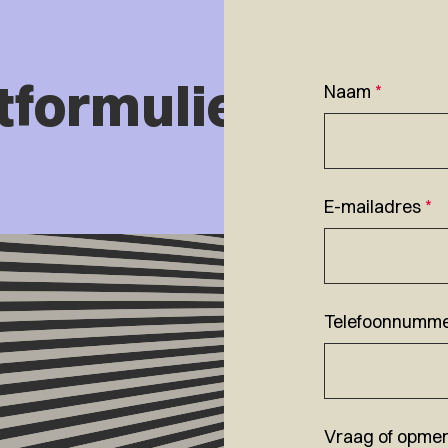
tformulier
Naam
*
E-mailadres
*
Telefoonnumm
Vraag of opmer