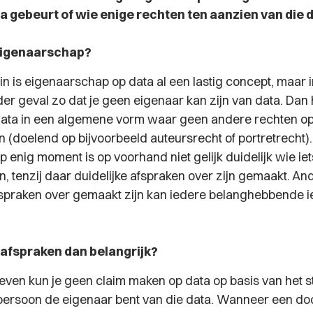
a gebeurt of wie enige rechten ten aanzien van die 
 eigenaarschap?
n is eigenaarschap op data al een lastig concept, maar i
ieder geval zo dat je geen eigenaar kan zijn van data. Da
data in een algemene vorm waar geen andere rechten o
n (doelend op bijvoorbeeld auteursrecht of portretrecht).
p enig moment is op voorhand niet gelijk duidelijk wie ie
, tenzij daar duidelijke afspraken over zijn gemaakt. A
fspraken over gemaakt zijn kan iedere belanghebbende i
afspraken dan belangrijk?
ven kun je geen claim maken op data op basis van het s
ts)persoon de eigenaar bent van die data. Wanneer een do