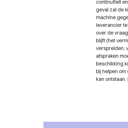
continuïteit e
geval zal de 
machine gege
leverancier te
over de vraag 
blijft (het ve
verspreiden, 
afspraken moe
beschikking kr
bij helpen om 
kan ontstaan.