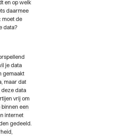
dt en op welk
ets daarmee
n: moet de
e data?
orspellend
l je data
an gemaakt
a, maar dat
t deze data
ijen vrij om
e binnen een
n internet
rden gedeeld.
rheid,