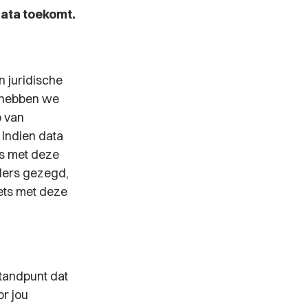
data toekomt.
n juridische
n hebben we
p van
 Indien data
ts met deze
nders gezegd,
ets met deze
tandpunt dat
or jou