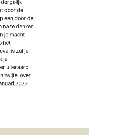
 dergelijk
at door de
p een door de
om na te denken
en je macht
s het
al is zul je
t je
er uiteraard
 twijfel over
januari 2023