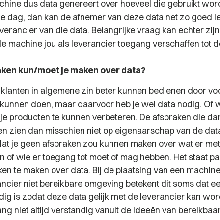
hine dus data genereert over hoeveel die gebruikt wor
 dag, dan kan de afnemer van deze data net zo goed i
verancier van die data. Belangrijke vraag kan echter zij
e machine jou als leverancier toegang verschaffen tot d
ken kun/moet je maken over data?
je klanten in algemene zin beter kunnen bedienen door vo
kunnen doen, maar daarvoor heb je wel data nodig. Of wi
je producten te kunnen verbeteren. De afspraken die d
 zien dan misschien niet op eigenaarschap van de dat
 dat je geen afspraken zou kunnen maken over wat er me
of wie er toegang tot moet of mag hebben. Het staat part
aken te maken over data. Bij de plaatsing van een machin
ancier niet bereikbare omgeving betekent dit soms dat ee
dig is zodat deze data gelijk met de leverancier kan wo
lang niet altijd verstandig vanuit de ideeën van bereikbaa