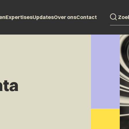
en
Expertises
Updates
Over ons
Contact
ata