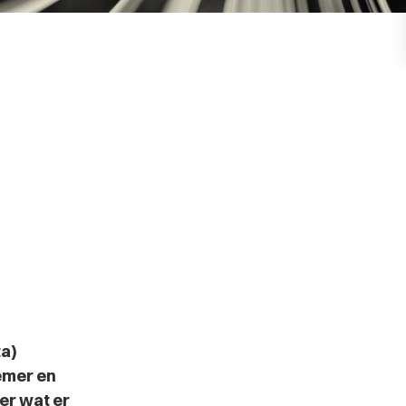
ta)
emer en
er wat er