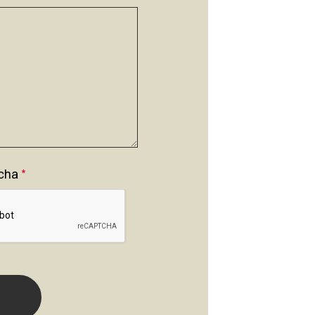
cha
*