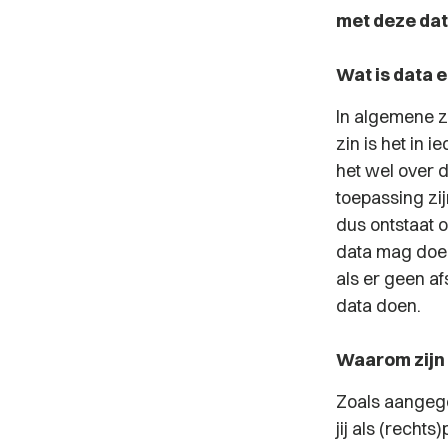
met deze dat
Wat is data
In algemene zi
zin is het in 
het wel over 
toepassing zij
dus ontstaat o
data mag doen
als er geen a
data doen.
Waarom zijn 
Zoals aangege
jij als (rech