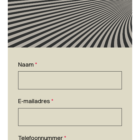
Naam
*
E-mailadres
*
Telefoonnummer
*