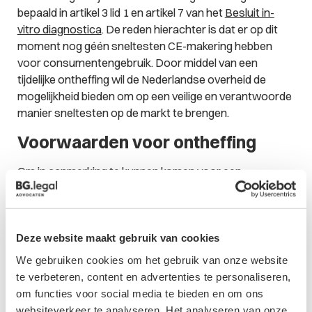
bepaald in artikel 3 lid 1 en artikel 7 van het
Besluit in-
vitro diagnostica
. De reden hierachter is dat er op dit
moment nog géén sneltesten CE-makering hebben
voor consumentengebruik. Door middel van een
tijdelijke ontheffing wil de Nederlandse overheid de
mogelijkheid bieden om op een veilige en verantwoorde
manier sneltesten op de markt te brengen.
Voorwaarden voor ontheffing
Om in aanmerking te kunnen komen voor een
ontheffing, dient er te zijn voldaan aan bepaalde
voorwaarden. In dit kader verwijs ik naar het volgende
document
van de Rijksoverheid. Een aantal van deze
voorwaarden zijn:
Deze website maakt gebruik van cookies
We gebruiken cookies om het gebruik van onze website
De sneltest heeft al een CE-makering voor
te verbeteren, content en advertenties te personaliseren,
professioneel gebruik als sneltest en dit kan ook
om functies voor social media te bieden en om ons
aangetoond worden.
websiteverkeer te analyseren. Het analyseren van onze