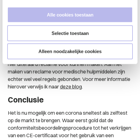
Hierop geldt de uitzondering van het door het Notified
Body afgegeven certificaat voor gebruik als zelftest. De
Alle cookies toestaan
verleende ontheffingen gelden in eerste instantie tot en
met 31 december 2021.
Selectie toestaan
Reclame maken
Wanneer u de ontheffing heeft gekregen en de
Alleen noodzakelijke cookies
zelftesten kan verkopen aan de consument, dan wilt u
hier uiteraard reclame voor kunnen maken. Aan het
maken van reclame voor medische hulpmiddelen zijn
echter wel veel regels gebonden. Voor meer informatie
hierover verwijs ik naar
deze blog
.
Conclusie
Het is nu mogelijk om een corona sneltest als zelftest
op de markt te brengen. Waar eerst gold dat de
conformiteitsbeoordelingsprocedure tot het verkrijgen
van een CE-certificaat voor het gebruik van een