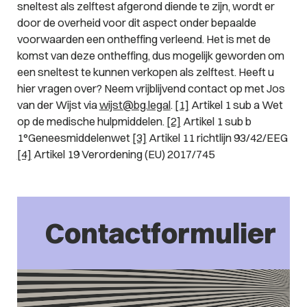
sneltest als zelftest afgerond diende te zijn, wordt er
door de overheid voor dit aspect onder bepaalde
voorwaarden een ontheffing verleend. Het is met de
komst van deze ontheffing, dus mogelijk geworden om
een sneltest te kunnen verkopen als zelftest. Heeft u
hier vragen over? Neem vrijblijvend contact op met Jos
van der Wijst via
wijst@bg.legal
.
[1]
Artikel 1 sub a Wet
op de medische hulpmiddelen.
[2]
Artikel 1 sub b
1°Geneesmiddelenwet
[3]
Artikel 11 richtlijn 93/42/EEG
[4]
Artikel 19 Verordening (EU) 2017/745
Contactformulier