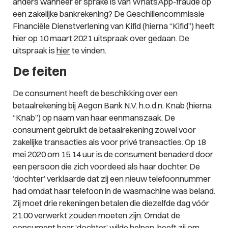
anders wanneer er sprake is van WhatsApp-fraude op
een zakelijke bankrekening? De Geschillencommissie
Financiële Dienstverlening van Kifid (hierna “Kifid”) heeft
hier op 10 maart 2021 uitspraak over gedaan. De
uitspraak is
hier
te vinden.
De feiten
De consument heeft de beschikking over een
betaalrekening bij Aegon Bank N.V. h.o.d.n. Knab (hierna
“Knab”) op naam van haar eenmanszaak. De
consument gebruikt de betaalrekening zowel voor
zakelijke transacties als voor privé transacties. Op 18
mei 2020 om 15.14 uur is de consument benaderd door
een persoon die zich voordeed als haar dochter. De
‘dochter’ verklaarde dat zij een nieuw telefoonnummer
had omdat haar telefoon in de wasmachine was beland.
Zij moet drie rekeningen betalen die diezelfde dag vóór
21.00 verwerkt zouden moeten zijn. Omdat de
consument haar ‘dochter’ wilde helpen, heeft zij om