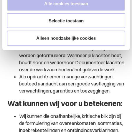
Alle cookies toestaan
de tussentijdse verslaglegging en toetsing aan
een onafhankelijke, kritische blik van een derde.
Als opdrachtgever: besteed aandacht aan de
Selectie toestaan
overeenkomst en de ingebrekestelling. Dat heeft
Ordina onvoldoende gedaan en daarom gaat zij
Alleen noodzakelijke cookies
nu nat. Verwachtingen/eisen aan de software
moeten zo concreet en nauwkeurig mogelijk
worden geformuleerd. Wanneer je klachten hebt,
houdt hoor en wederhoor. Documenteer klachten
over de werkzaamheden/ het geleverde werk.
Als opdrachtnemer: manage verwachtingen,
besteed aandacht aan een goede vastlegging van
verwachtingen, garanties en toezeggingen.
Wat kunnen wij voor u betekenen:
Wij kunnen die onafhankelijke, kritische blik zijn bij
de formulering van overeenkomsten, sommaties,
ingebrekestellingen en ontbindingsverklaringen.