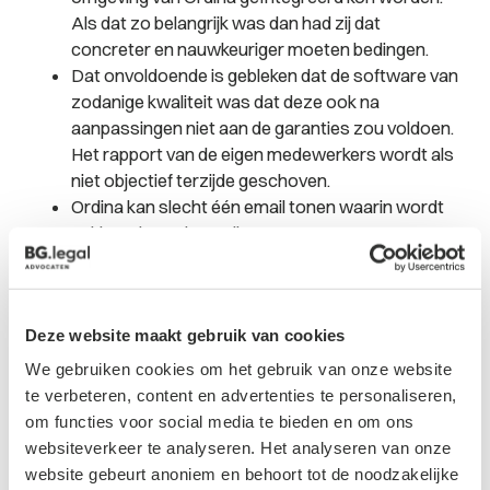
Als dat zo belangrijk was dan had zij dat
concreter en nauwkeuriger moeten bedingen.
Dat onvoldoende is gebleken dat de software van
zodanige kwaliteit was dat deze ook na
aanpassingen niet aan de garanties zou voldoen.
Het rapport van de eigen medewerkers wordt als
niet objectief terzijde geschoven.
Ordina kan slecht één email tonen waarin wordt
geklaagd over koppelingen.
Dat Ordina Otys onvoldoende de mogelijkheid
heeft geboden te reageren op klachten.
Conclusie
Deze website maakt gebruik van cookies
We gebruiken cookies om het gebruik van onze website
Het hof concludeert dat Ordina zich niet kan beroepen
te verbeteren, content en advertenties te personaliseren,
op ontbinding van de overeenkomst. Daarmee blijft de
om functies voor social media te bieden en om ons
overeenkomst in stand. Ordina heeft de overeenkomst
websiteverkeer te analyseren. Het analyseren van onze
niet opgezegd of op een andere manier beëindigd.
website gebeurt anoniem en behoort tot de noodzakelijke
Ordina wordt veroordeeld om de onbetaalde facturen,