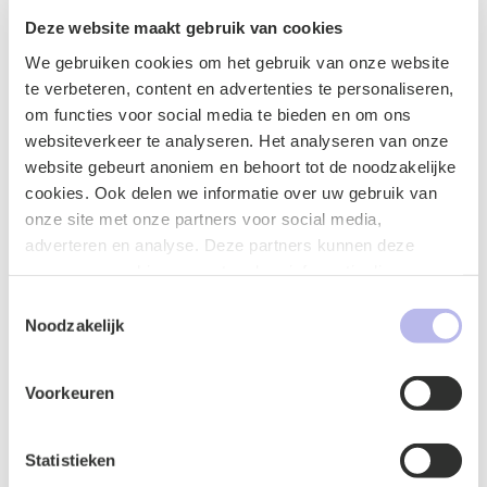
Het HvJEU overweegt in het arrest:
Deze website maakt gebruik van cookies
We gebruiken cookies om het gebruik van onze website
dat in richtlijn 2001/83 is bepaald dat „[d]e
te verbeteren, content en advertenties te personaliseren,
bevoegde autoriteit [...] alle nodige maatregelen
om functies voor social media te bieden en om ons
[treft] om ervoor te zorgen dat de gegevens in de
websiteverkeer te analyseren. Het analyseren van onze
samenvatting in overeenstemming zijn met de bij
website gebeurt anoniem en behoort tot de noodzakelijke
of na het verlenen van de handelsvergunning
cookies. Ook delen we informatie over uw gebruik van
aanvaarde gegevens”.
onze site met onze partners voor social media,
dat een vergunninghouder de bijsluiter of de
adverteren en analyse. Deze partners kunnen deze
samenvatting van de productkenmerken niet mag
gegevens combineren met andere informatie die u aan ze
wijzigen zonder dit aan de bevoegde autoriteit
heeft verstrekt of die ze hebben verzameld op basis van
mee te delen teneinde voor deze wijziging de
Toestemmingsselectie
uw gebruik van hun services.
Noodzakelijk
goedkeuring te verkrijgen van die autoriteit.
dat de aanvrager van een handelsvergunning voor
een generiek geneesmiddel de reikwijdte van zijn
Voorkeuren
aanvraag beperkt door in de samenvatting van de
productkenmerken indicaties of
doseringsvormen van het
Statistieken
referentiegeneesmiddel niet te vermelden. De