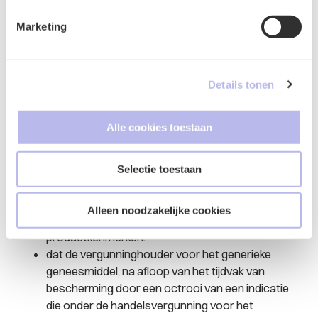
bevoegde nationale autoriteit beschikt daarbij niet
Marketing
over een beoordelingsmarge.
dat het standpunt van de Nederlandse regering,
dat de beslissing van de vergunninghouder van
een generiek product om gebruik te maken van
Details tonen
een carve-out, niet van invloed is op de reikwijdte
van de handelsvergunning, dus onjuist is.
Alle cookies toestaan
dat het standpunt van de Nederlandse regering
niet te rijmen valt met het fundamentele
uitgangspunt dat elk in de handel gebracht
Selectie toestaan
geneesmiddel moet voldoen aan de voorwaarden
van de handelsvergunning, die tot uitdrukking
Alleen noodzakelijke cookies
moeten komen in de samenvatting van de
productkenmerken.
dat de vergunninghouder voor het generieke
geneesmiddel, na afloop van het tijdvak van
bescherming door een octrooi van een indicatie
die onder de handelsvergunning voor het