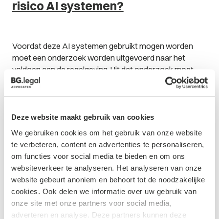
risico AI systemen?
Voordat deze AI systemen gebruikt mogen worden
moet een onderzoek worden uitgevoerd naar het
voldoen aan de regelgeving. Uit dat onderzoek moet
blijken dat het AI systeem compliant is ten aanzien van
de vereisten op het gebied van data kwaliteit,
documentatie en traceerbaarheid, transparantie,
menselijk toezicht, accuratesse en robuustheid. Voor
Deze website maakt gebruik van cookies
sommige AI systemen zal een ‘notified body’
We gebruiken cookies om het gebruik van onze website
ingeschakeld moeten worden. Voor deze AI systemen
te verbeteren, content en advertenties te personaliseren,
moet ook een risk management systeem worden
om functies voor social media te bieden en om ons
opgezet door de leverancier.
websiteverkeer te analyseren. Het analyseren van onze
website gebeurt anoniem en behoort tot de noodzakelijke
cookies. Ook delen we informatie over uw gebruik van
Wie gaat handhaven?
onze site met onze partners voor social media,
adverteren en analyse. Deze partners kunnen deze