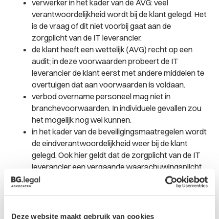
verwerker in het kader van de AVG: veel
verantwoordelijkheid wordt bij de klant gelegd. Het
is de vraag of dit niet voorbij gaat aan de
zorgplicht van de IT leverancier.
de klant heeft een wettelijk (AVG) recht op een
audit; in deze voorwaarden probeert de IT
leverancier de klant eerst met andere middelen te
overtuigen dat aan voorwaarden is voldaan.
verbod overname personeel mag niet in
branchevoorwaarden. In individuele gevallen zou
het mogelijk nog wel kunnen.
in het kader van de beveiligingsmaatregelen wordt
de eindverantwoordelijkheid weer bij de klant
gelegd. Ook hier geldt dat de zorgplicht van de IT
leverancier een vergaande waarschuwingsplicht
kan opleveren.
De aansprakelijkheid van de IT leverancier is
beperkt tot € 500.000,=. Dit kan onvoldoende zijn
om de daadwerkelijke schade te dekken.
Deze website maakt gebruik van cookies