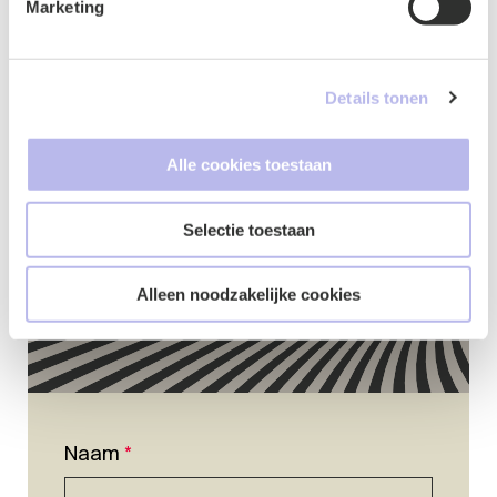
Marketing
Contactformulier
Details tonen
Alle cookies toestaan
Selectie toestaan
Alleen noodzakelijke cookies
Naam
*