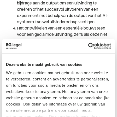
bijdrage aan de output om een uitvinding te
creëren of het succesvol uitvoeren van een
experiment met behulp van de output van het AI-
systeem kan wel uitvinderschap vestigen.
Het ontwikkelen van een essentiële bouwsteen
voor een geclaimde uitvinding, zelfs als deze niet
betrokken is bij elke activiteit die leidt tot
conceptie, kan als een significante bijdrage
worden beschouwd. Het ontwerpen, bouwen of
trainen van een AI-systeem voor een specifiek
Deze website maakt gebruik van cookies
probleem kan ook als uitvinderschap worden
beschouwd.
We gebruiken cookies om het gebruik van onze website
Het handhaven van "intellectuele dominantie"
te verbeteren, content en advertenties te personaliseren,
over een AI-systeem maakt een persoon op
om functies voor social media te bieden en om ons
zichzelf niet automatisch tot uitvinder. Enkel het
websiteverkeer te analyseren. Het analyseren van onze
bezitten of toezicht houden op een AI-systeem
website gebeurt anoniem en behoort tot de noodzakelijke
zonder een aanzienlijke bijdrage te leveren aan de
cookies. Ook delen we informatie over uw gebruik van
uitvinding verleent geen uitvindersstatus.
onze site met onze partners voor social media,
adverteren en analyse. Deze partners kunnen deze