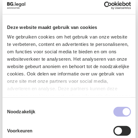
de uitvoer naar derde landen. Voor vragen over het
gebruik van oorsprongsbenamingen kunt u terecht bij
leden van onze sectie
intellectueel eigendomsrecht
.
[1]
Verordening nr. 1151/2012
[2]
Artikel 13 Verordening nr.
Deze website maakt gebruik van cookies
1151/2012
[3]
Verordening nr. 608/2013 artikel 2 punt 1
We gebruiken cookies om het gebruik van onze website
onder d en punt 4 onder a.
te verbeteren, content en advertenties te personaliseren,
om functies voor social media te bieden en om ons
websiteverkeer te analyseren. Het analyseren van onze
website gebeurt anoniem en behoort tot de noodzakelijke
Contactformulier
cookies. Ook delen we informatie over uw gebruik van
onze site met onze partners voor social media,
adverteren en analyse. Deze partners kunnen deze
gegevens combineren met andere informatie die u aan ze
heeft verstrekt of die ze hebben verzameld op basis van
Toestemmingsselectie
uw gebruik van hun services.
Noodzakelijk
Voorkeuren