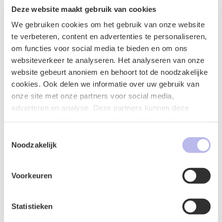
Deze website maakt gebruik van cookies
We gebruiken cookies om het gebruik van onze website
te verbeteren, content en advertenties te personaliseren,
Contactformulier
om functies voor social media te bieden en om ons
websiteverkeer te analyseren. Het analyseren van onze
website gebeurt anoniem en behoort tot de noodzakelijke
cookies. Ook delen we informatie over uw gebruik van
onze site met onze partners voor social media,
adverteren en analyse. Deze partners kunnen deze
gegevens combineren met andere informatie die u aan ze
heeft verstrekt of die ze hebben verzameld op basis van
Toestemmingsselectie
uw gebruik van hun services.
Noodzakelijk
Voorkeuren
Statistieken
Naam
*