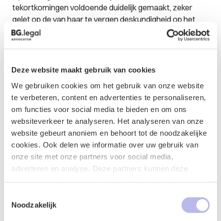
tekortkomingen voldoende duidelijk gemaakt, zeker
gelet op de van haar te vergen deskundigheid op het
gebied van IT-ontwikkeling. In het algemeen kunnen aan
een klant van een Software ontwikkelaar op dit punt
een hogere eisen worden gesteld dan dat de
Opdrachtgever aan de ontwikkelaar meedeelt welke
Deze website maakt gebruik van cookies
overeengekomen functionaliteit niet goed of nog niet
We gebruiken cookies om het gebruik van onze website
werkt.
te verbeteren, content en advertenties te personaliseren,
om functies voor social media te bieden en om ons
Uit de stukken ontstaat bij de rechtbank het beeld dat
websiteverkeer te analyseren. Het analyseren van onze
de door de Software ontwikkelaar voor de
website gebeurt anoniem en behoort tot de noodzakelijke
Opdrachtgever ontwikkelde en gebouwde software
cookies. Ook delen we informatie over uw gebruik van
niet binnen een redelijke termijn heeft voldaan aan de
onze site met onze partners voor social media,
eisen, die de Opdrachtgever mocht stellen aan hetgeen
adverteren en analyse. Deze partners kunnen deze
zij bij de Software ontwikkelaar had besteld. De
gegevens combineren met andere informatie die u aan ze
Software ontwikkelaar heeft ook niet gesteld, dat dit
heeft verstrekt of die ze hebben verzameld op basis van
Toestemmingsselectie
resultaat in april 2010 in grote lijnen was bereikt.
uw gebruik van hun services.
Noodzakelijk
Partijen zijn een samenwerking overeengekomen voor