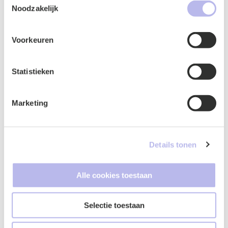
Contactformulier
uw gebruik van hun services.
Noodzakelijk
Voorkeuren
Statistieken
Marketing
Details tonen
Naam
*
Alle cookies toestaan
Selectie toestaan
E-mailadres
*