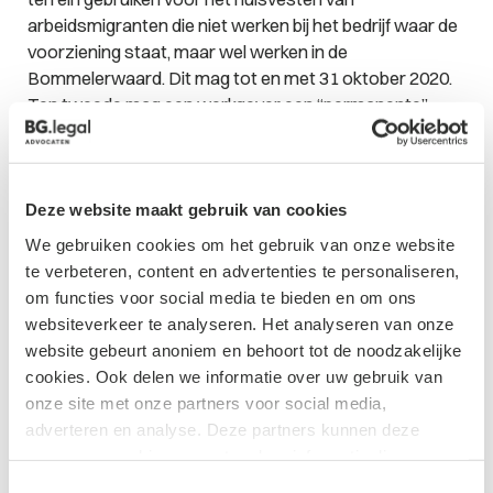
arbeidsmigranten die niet werken bij het bedrijf waar de
voorziening staat, maar wel werken in de
Bommelerwaard. Dit mag tot en met 31 oktober 2020.
Ten tweede mag een werkgever een “permanente”
huisvestingsvoorziening plaatsen op een locatie op zijn
terrein die vanuit ruimtelijk oogpunt niet optimaal is. Dit
mag tot en met 31 december 2020. Er moet altijd
sprake zijn van een leefbare woonomgeving voor de
Deze website maakt gebruik van cookies
arbeidsmigranten en een werkgever dient een
We gebruiken cookies om het gebruik van onze website
vergunning aan te vragen.
BG.legal
zal deze
te verbeteren, content en advertenties te personaliseren,
ontwikkelingen nauwgezet volgen. Heeft u een vraag
om functies voor social media te bieden en om ons
over het huisvesten van arbeidsmigranten? Neem u
websiteverkeer te analyseren. Het analyseren van onze
dan gerust vrijblijvend contact met mij op.
Rutger
website gebeurt anoniem en behoort tot de noodzakelijke
Boogers
, advocaat, specialist arbeidsmigranten
cookies. Ook delen we informatie over uw gebruik van
onze site met onze partners voor social media,
adverteren en analyse. Deze partners kunnen deze
gegevens combineren met andere informatie die u aan ze
heeft verstrekt of die ze hebben verzameld op basis van
Toestemmingsselectie