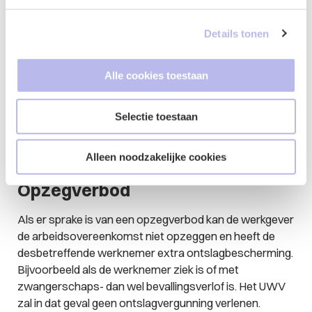
van wezenlijke invloed kan zijn op het door de
werkgever te nemen besluit over de reorganisatie. Als
Details tonen
er geen ondernemingsraad is, is de werkgever verplicht
om bij elk besluit dat kan leiden tot verval van
Alle cookies toestaan
arbeidsplaatsen of verandering van de arbeid van ten
minste 25% van het personeel advies te vragen aan de
personeelsvertegenwoordiging. Als er geen
Selectie toestaan
personeelsvertegenwoordiging aanwezig is, moet het
advies worden gevraagd in een vergadering met de
Alleen noodzakelijke cookies
werknemers.
Opzegverbod
Als er sprake is van een opzegverbod kan de werkgever
de arbeidsovereenkomst niet opzeggen en heeft de
desbetreffende werknemer extra ontslagbescherming.
Bijvoorbeeld als de werknemer ziek is of met
zwangerschaps- dan wel bevallingsverlof is. Het UWV
zal in dat geval geen ontslagvergunning verlenen.