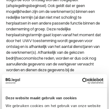
(afspiegelingsbeginsel). Ook geldt dat er geen
mogelijkheden zijn om de werknemer(s) binnen een
redelijke termijn (al dan niet met scholing) te
herplaatsen in een andere passende functie binnen de
onderneming of groep. Deze redelijke
herplaatsingstermijn gaat lopen vanaf het moment dat
door het UWV toestemming wordt gegeven voor
ontslag en is afhankelijk van het aantal dienstjaren van
de werknemer(s). Afhankelijk van de gekozen
bedrijfseconomische reden, worden er dus ook nog
aanvullende gegevens van de werkgever verwacht
worden en dienen deze gegevens bij de
ontslagaanvraag te worden gevoegd.
Collectief ontslag
In het geval van een voorgenomen ontslag van 20
Deze website maakt gebruik van cookies
werknemers of meer binnen een tijdvak van drie
We gebruiken cookies om het gebruik van onze website
maanden is sprake van een collectief ontslag en geldt