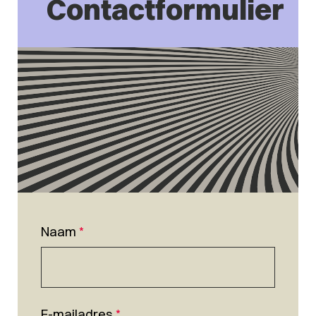
Contactformulier
Naam
*
E-mailadres
*