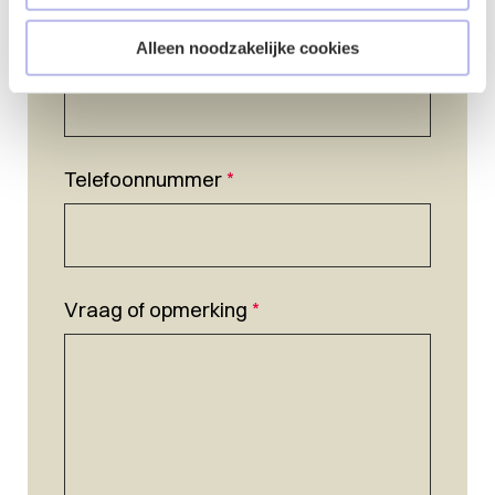
E-mailadres
*
Alleen noodzakelijke cookies
Telefoonnummer
*
Vraag of opmerking
*