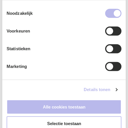
heeft verstrekt of die ze hebben verzameld op basis van
Toestemmingsselectie
uw gebruik van hun services.
Contactformulier
Noodzakelijk
Voorkeuren
Statistieken
Marketing
Details tonen
Naam
*
Alle cookies toestaan
Selectie toestaan