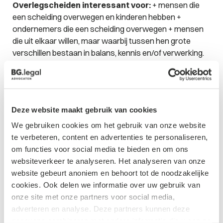
Overlegscheiden interessant voor:
+ mensen die
een scheiding overwegen en kinderen hebben +
ondernemers die een scheiding overwegen + mensen
die uit elkaar willen, maar waarbij tussen hen grote
verschillen bestaan in balans, kennis en/of verwerking.
De sectie Familierechtadvocaten van Bogaerts &
Groenen advocaten leveren laagdrempelige en
hoogwaardige kwaliteit. Nu ook voor uw
overlegscheiding. Meer weten? Elke
Deze website maakt gebruik van cookies
donderdagochtend van 09.00 tot 10.30u is er een gratis
spreekuur in Villa Oldenburg te Vught. Ook in Oisterwijk,
We gebruiken cookies om het gebruik van onze website
Tilburg, Boxtel en Son zijn de spreekuren gratis. U kunt
te verbeteren, content en advertenties te personaliseren,
natuurlijk ook voor een mediation kiezen. Wat geschikt
om functies voor social media te bieden en om ons
voor u is bespreken wij graag met u. Voor meer
websiteverkeer te analyseren. Het analyseren van onze
informatie; zie de
website
of neem contact op met
website gebeurt anoniem en behoort tot de noodzakelijke
Liedeke Floris (088 - 1410814).
Dit artikel is gepubliceerd
cookies. Ook delen we informatie over uw gebruik van
in "073 Magazine" April 2017.
onze site met onze partners voor social media,
adverteren en analyse. Deze partners kunnen deze
gegevens combineren met andere informatie die u aan ze