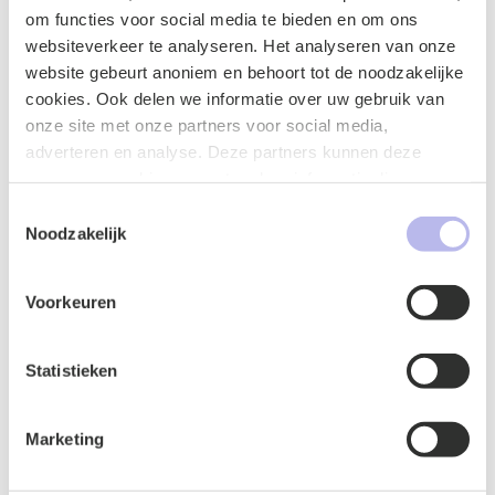
om functies voor social media te bieden en om ons
websiteverkeer te analyseren. Het analyseren van onze
website gebeurt anoniem en behoort tot de noodzakelijke
cookies. Ook delen we informatie over uw gebruik van
onze site met onze partners voor social media,
adverteren en analyse. Deze partners kunnen deze
gegevens combineren met andere informatie die u aan ze
heeft verstrekt of die ze hebben verzameld op basis van
Toestemmingsselectie
uw gebruik van hun services.
Noodzakelijk
Naam
*
Voorkeuren
Statistieken
E-mailadres
*
Marketing