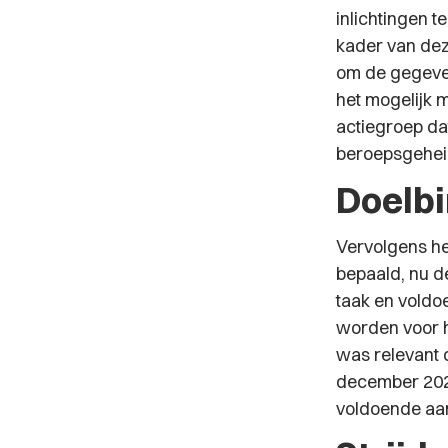
inlichtingen t
kader van dez
om de gegevens
het mogelijk 
actiegroep da
beroepsgeheim
Doelb
Vervolgens he
bepaald, nu d
taak en voldo
worden voor h
was relevant 
december 202
voldoende aan