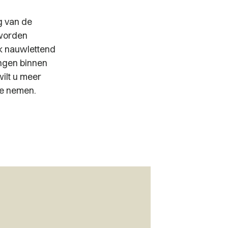
g van de
 worden
ak nauwlettend
ingen binnen
wilt u meer
te nemen.