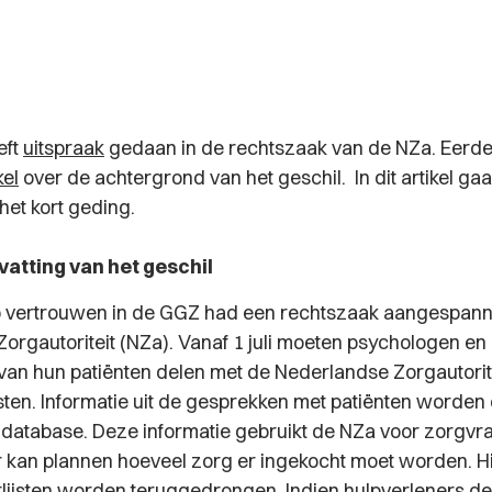
eft
uitspraak
gedaan in de rechtszaak van de NZa. Eerd
kel
over de achtergrond van het geschil. In dit artikel ga
het kort geding.
atting van het geschil
p vertrouwen in de GGZ had een rechtszaak aangespann
orgautoriteit (NZa). Vanaf 1 juli moeten psychologen en
an hun patiënten delen met de Nederlandse Zorgautorite
ten. Informatie uit de gesprekken met patiënten worden
e database. Deze informatie gebruikt de NZa voor zorgvr
er kan plannen hoeveel zorg er ingekocht moet worden. 
ijsten worden teruggedrongen. Indien hulpverleners de