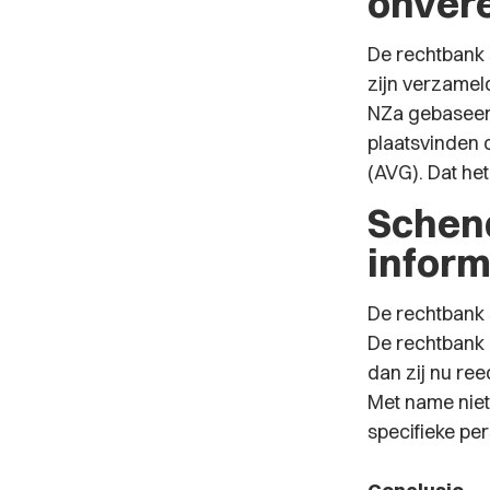
onver
De rechtbank 
zijn verzameld
NZa gebaseer
plaatsvinden
(AVG). Dat he
Schen
inform
De rechtbank s
De rechtbank o
dan zij nu re
Met name niet
specifieke pe