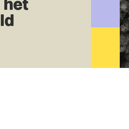
 het
ld