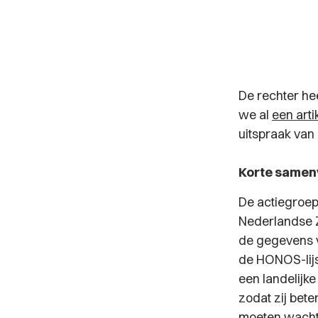
De rechter he
we al
een arti
uitspraak van 
Korte samenv
De actiegroe
Nederlandse Z
de gegevens v
de HONOS-lijs
een landelijk
zodat zij bet
moeten wachtl