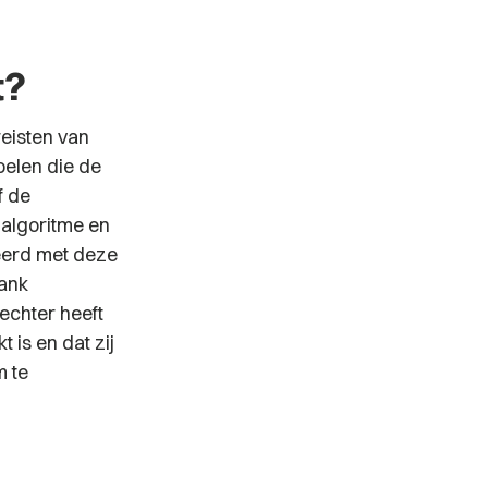
t
?
reisten van
doelen die de
f de
 algoritme en
eerd met deze
bank
echter heeft
 is en dat zij
m te