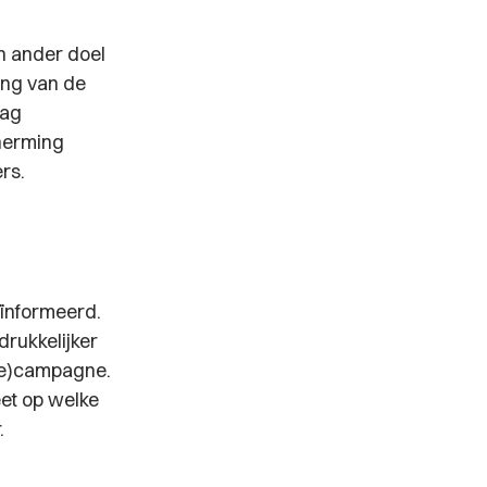
en ander doel
ing van de
mag
herming
rs.
eïnformeerd.
drukkelijker
ame)campagne.
eet op welke
.