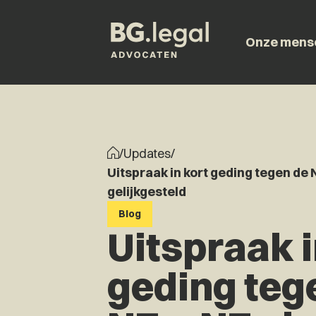
Onze mens
/
Updates
/
Uitspraak in kort geding tegen de 
gelijkgesteld
Blog
Uitspraak i
geding teg