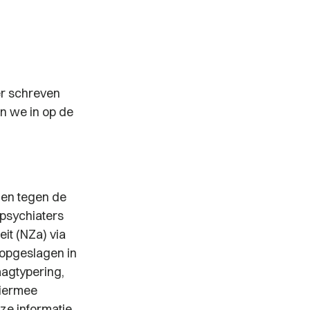
er schreven
an we in op de
en tegen de
 psychiaters
it (NZa) via
 opgeslagen in
aagtypering,
Hiermee
ze informatie