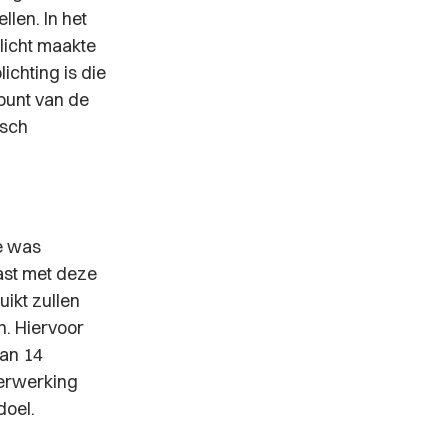
llen. In het
licht maakte
ichting is die
punt van de
isch
e was
ast met deze
ikt zullen
n. Hiervoor
van 14
erwerking
doel.