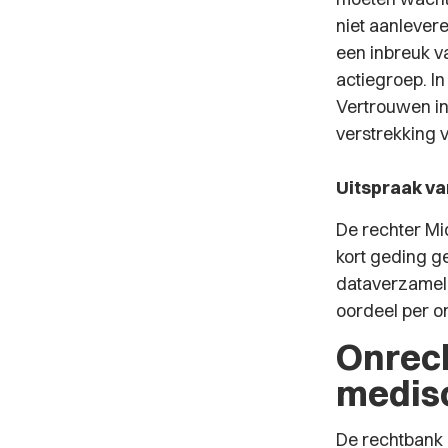
niet aanlever
een inbreuk v
actiegroep. I
Vertrouwen in
verstrekking v
Uitspraak va
De rechter Mi
kort geding g
dataverzameli
oordeel per 
Onrech
medis
De rechtbank