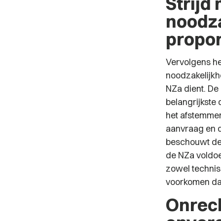
Strijd
noodza
propor
Vervolgens he
noodzakelijkhe
NZa dient. De 
belangrijkste
het afstemmen
aanvraag en 
beschouwt de 
de NZa voldoe
zowel technis
voorkomen dat
Onrec