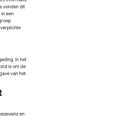
s vonden dit
 in een
egroep
verplichte
eding. In het
rond is om de
gave van het
t
 gegevens en