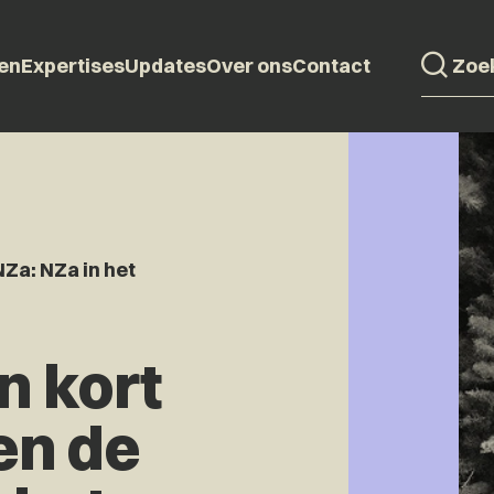
en
Expertises
Updates
Over ons
Contact
NZa: NZa in het
n kort
en de