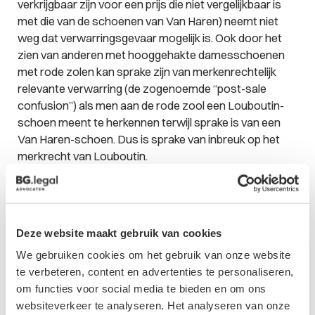
verkrijgbaar zijn voor een prijs die niet vergelijkbaar is
met die van de schoenen van Van Haren) neemt niet
weg dat verwarringsgevaar mogelijk is. Ook door het
zien van anderen met hooggehakte damesschoenen
met rode zolen kan sprake zijn van merkenrechtelijk
relevante verwarring (de zogenoemde “post-sale
confusion”) als men aan de rode zool een Louboutin-
schoen meent te herkennen terwijl sprake is van een
Van Haren-schoen. Dus is sprake van inbreuk op het
merkrecht van Louboutin.
Kortom,
visuele kenmerken van een product zijn
Deze website maakt gebruik van cookies
als merk te registreren zolang het maar
We gebruiken cookies om het gebruik van onze website
consequent wordt gebruikt. Het mag
te verbeteren, content en advertenties te personaliseren,
dan niet incidenteel en louter decoratief
om functies voor social media te bieden en om ons
worden toegepast.
websiteverkeer te analyseren. Het analyseren van onze