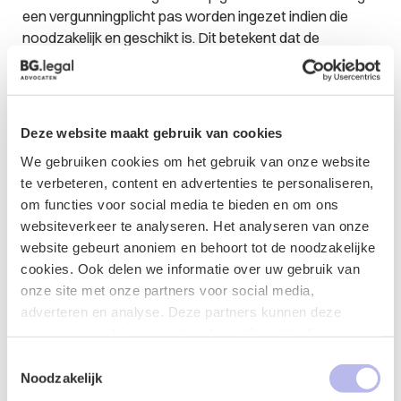
een vergunningplicht pas worden ingezet indien die
noodzakelijk en geschikt is. Dit betekent dat de
noodzakelijkheid moet zijn onderbouwd
(ECLI:NL:RVS:2020:1157). Er dient bij de onderbouwing
van de noodzakelijkheid onderscheid te worden
gemaakt in woningtypes en prijssegmenten. Hiermee
Deze website maakt gebruik van cookies
kan schaarste op wijkniveau worden vastgesteld.
We gebruiken cookies om het gebruik van onze website
Indien voldoende is onderbouwd dat er in de gehele
te verbeteren, content en advertenties te personaliseren,
gemeente schaarste is van bepaalde woningtypes of
om functies voor social media te bieden en om ons
prijssegmenten hoeft dit niet verder te worden
websiteverkeer te analyseren. Het analyseren van onze
onderbouwd voor een specifieke wijk
website gebeurt anoniem en behoort tot de noodzakelijke
(ECLI:NL:RVS:2023:484). De grenzen van verschillende
cookies. Ook delen we informatie over uw gebruik van
prijssegmenten kunnen per gemeente verschillen,
onze site met onze partners voor social media,
daarom is het aan de gemeenteraden zelf om de
adverteren en analyse. Deze partners kunnen deze
segmenten af te bakenen. Voor de onderbouwing is
gegevens combineren met andere informatie die u aan ze
geen onafhankelijk onderzoek verricht door een
heeft verstrekt of die ze hebben verzameld op basis van
externe partij vereist (ECLI:NL:RVS:2020:2646), maar
Toestemmingsselectie
uw gebruik van hun services.
Noodzakelijk
onderbouwing dient wel te zijn gebaseerd op objectieve