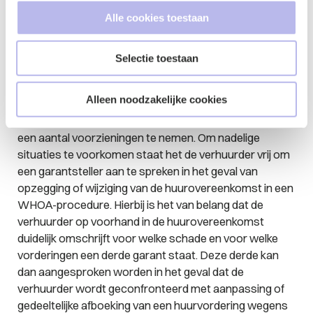
WHOA ook consequenties voor verhuurders,
Alle cookies toestaan
aangezien zij tijdens een WHOA-procedure te maken
kunnen krijgen met aanpassing, wijziging of gedeeltelijke
afboeking van een huurvordering. De mogelijkheden om
Selectie toestaan
hier tegenin te gaan zijn voor de verhuurder vrij beperkt.
Wel bestaat er voor verhuurders de mogelijkheid om
Alleen noodzakelijke cookies
zich te verzetten tegen goedkeuring van het akkoord
zelf en kan een verhuurder de rechtbank verzoeken om
een aantal voorzieningen te nemen. Om nadelige
situaties te voorkomen staat het de verhuurder vrij om
een garantsteller aan te spreken in het geval van
opzegging of wijziging van de huurovereenkomst in een
WHOA-procedure. Hierbij is het van belang dat de
verhuurder op voorhand in de huurovereenkomst
duidelijk omschrijft voor welke schade en voor welke
vorderingen een derde garant staat. Deze derde kan
dan aangesproken worden in het geval dat de
verhuurder wordt geconfronteerd met aanpassing of
gedeeltelijke afboeking van een huurvordering wegens