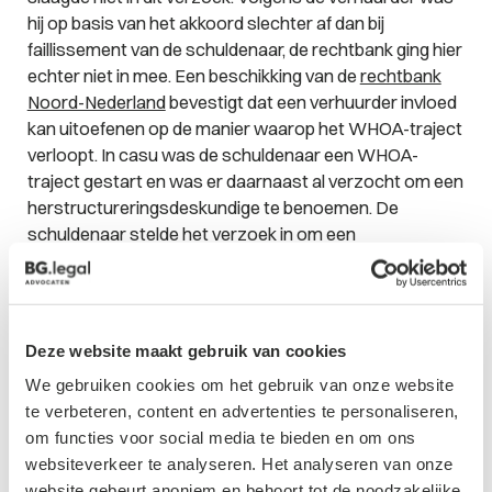
hij op basis van het akkoord slechter af dan bij
faillissement van de schuldenaar, de rechtbank ging hier
echter niet in mee. Een beschikking van de
rechtbank
Noord-Nederland
bevestigt dat een verhuurder invloed
kan uitoefenen op de manier waarop het WHOA-traject
verloopt. In casu was de schuldenaar een WHOA-
traject gestart en was er daarnaast al verzocht om een
herstructureringsdeskundige te benoemen. De
schuldenaar stelde het verzoek in om een
afkoelingsperiode in te stellen, waarna de verhuurder
voorstelde om een aantal voorzieningen te treffen. De
rechtbank wees een deel van deze voorzieningen toe,
waardoor de verhuurder invloed uitoefende op het
Deze website maakt gebruik van cookies
proces. In 2023 oordeelde de
rechtbank Amsterdam
We gebruiken cookies om het gebruik van onze website
daarnaast in een geschil over het aanspreken van een
te verbeteren, content en advertenties te personaliseren,
bankgarantie. Het regresverbod uit de
om functies voor social media te bieden en om ons
Faillissementswet houdt in dat de derde voor het
websiteverkeer te analyseren. Het analyseren van onze
bedrag dat hij na de homologatie van het akkoord
website gebeurt anoniem en behoort tot de noodzakelijke