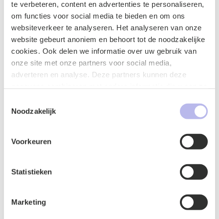
te verbeteren, content en advertenties te personaliseren,
om functies voor social media te bieden en om ons
websiteverkeer te analyseren. Het analyseren van onze
website gebeurt anoniem en behoort tot de noodzakelijke
cookies. Ook delen we informatie over uw gebruik van
onze site met onze partners voor social media,
adverteren en analyse. Deze partners kunnen deze
gegevens combineren met andere informatie die u aan ze
heeft verstrekt of die ze hebben verzameld op basis van
Toestemmingsselectie
uw gebruik van hun services.
Noodzakelijk
Naam
*
Voorkeuren
Statistieken
E-mailadres
*
Marketing