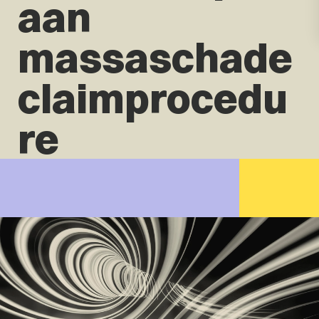
aan
massaschade
claimprocedu
re