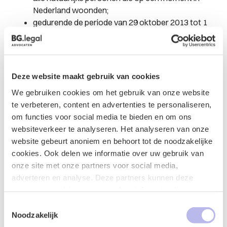
Nederland woonden;
gedurende de periode van 29 oktober 2013 tot 1
januari 2022 (voor Android apps); of
gedurende de periode van 29 oktober tot 26 april
2021 (voor iOS apps);
ten minste één MoPub-app hebben geïnstalleerd
Deze website maakt gebruik van cookies
en gebruikt.
We gebruiken cookies om het gebruik van onze website
De collectieve actie zorgt ervoor dat de gedupeerden
te verbeteren, content en advertenties te personaliseren,
geen individuele procedures, die te kostbaar en
om functies voor social media te bieden en om ons
complex zijn, op eigen initiatief hoeven te starten.
websiteverkeer te analyseren. Het analyseren van onze
website gebeurt anoniem en behoort tot de noodzakelijke
Aanmelden als gedupeerde
cookies. Ook delen we informatie over uw gebruik van
onze site met onze partners voor social media,
Net als bij vergelijkbare WAMCA-zaken hebben
adverteren en analyse. Deze partners kunnen deze
individuen de mogelijkheid om zich aan te melden als
gegevens combineren met andere informatie die u aan ze
belanghebbenden of gedupeerden bij
de Stichting
.
heeft verstrekt of die ze hebben verzameld op basis van
Toestemmingsselectie
Indien de rechter een schadevergoeding toekent,
uw gebruik van hun services.
Noodzakelijk
kunnen deelnemers doorgaans aanspraak maken op