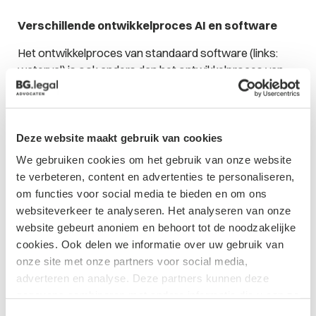
Verschillende ontwikkelproces AI en software
Het ontwikkelproces van standaard software (links:
waterval) is ook anders dan het ontwikkelproces van
AI-software (rechts: iteratief proces):
Conclusie
Deze website maakt gebruik van cookies
In het licht van deze unieke kenmerken van AI-software,
We gebruiken cookies om het gebruik van onze website
is het belangrijk dat contracten voor AI-toepassingen
te verbeteren, content en advertenties te personaliseren,
zorgvuldig worden opgesteld om rekening te houden
om functies voor social media te bieden en om ons
met deze complexe kwesties. Dit kan helpen om
websiteverkeer te analyseren. Het analyseren van onze
duidelijkheid te scheppen over de rechten en
website gebeurt anoniem en behoort tot de noodzakelijke
verantwoordelijkheden van de betrokken partijen en om
cookies. Ook delen we informatie over uw gebruik van
geschillen te voorkomen. Wil je een contract met
onze site met onze partners voor social media,
betrekking tot de ontwikkeling of aankoop van een AI-
adverteren en analyse. Deze partners kunnen deze
toepassing laten opstellen of beoordelen,
neem dan
gegevens combineren met andere informatie die u aan ze
contact op met mij.
heeft verstrekt of die ze hebben verzameld op basis van