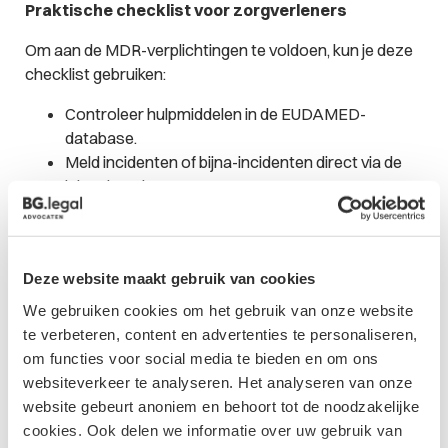
Praktische checklist voor zorgverleners
Om aan de MDR-verplichtingen te voldoen, kun je deze
checklist gebruiken:
Controleer hulpmiddelen in de EUDAMED-
database.
Meld incidenten of bijna-incidenten direct via de
juiste kanalen.
Werk samen met fabrikanten en blijf op de hoogte
van updates.
Houd je kennis up-to-date met MDR-trainingen en
Deze website maakt gebruik van cookies
interne richtlijnen.
Informeer je team over vigilantie en
We gebruiken cookies om het gebruik van onze website
meldprocedures.
te verbeteren, content en advertenties te personaliseren,
om functies voor social media te bieden en om ons
websiteverkeer te analyseren. Het analyseren van onze
Conclusie: Zorgverleners zijn onmisbaar in de
website gebeurt anoniem en behoort tot de noodzakelijke
MDR-keten
cookies. Ook delen we informatie over uw gebruik van