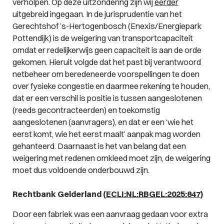
verholpen. Op deze uitzondering zijn wij
eerder
uitgebreid ingegaan. In de jurisprudentie van het
Gerechtshof ’s-Hertogenbosch (Enexis/Energiepark
Pottendijk) is de weigering van transportcapaciteit
omdat er redelijkerwijs geen capaciteit is aan de orde
gekomen. Hieruit volgde dat het past bij verantwoord
netbeheer om beredeneerde voorspellingen te doen
over fysieke congestie en daarmee rekening te houden,
dat er een verschil is positie is tussen aangeslotenen
(reeds gecontracteerden) en toekomstig
aangeslotenen (aanvragers), en dat er een ‘wie het
eerst komt, wie het eerst maalt’ aanpak mag worden
gehanteerd. Daarnaast is het van belang dat een
weigering met redenen omkleed moet zijn, de weigering
moet dus voldoende onderbouwd zijn.
Rechtbank Gelderland (
ECLI:NL:RBGEL:2025:847
)
Door een fabriek was een aanvraag gedaan voor extra