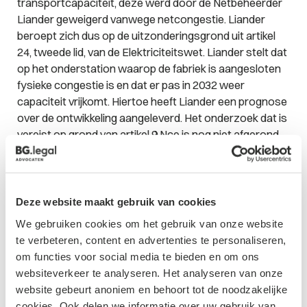
transportcapaciteit, deze werd door de Netbeheerder
Liander geweigerd vanwege netcongestie. Liander
beroept zich dus op de uitzonderingsgrond uit artikel
24, tweede lid, van de Elektriciteitswet. Liander stelt dat
op het onderstation waarop de fabriek is aangesloten
fysieke congestie is en dat er pas in 2032 weer
capaciteit vrijkomt. Hiertoe heeft Liander een prognose
over de ontwikkeling aangeleverd. Het onderzoek dat is
vereist op grond van artikel 9 Nce is nog niet afgerond.
De rechtbank oordeelt dat Liander niet aan de
voorwaarde ‘redelijkerwijs geen transportcapaciteit’
heeft voldaan. Voor het onderstation waar het om gaat
is namelijk een nog lopend onderzoek bezig naar
Deze website maakt gebruik van cookies
congestiemanagement dat pas in april 2025 zal worden
We gebruiken cookies om het gebruik van onze website
afgerond. Liander heeft hierdoor nog niet alle
te verbeteren, content en advertenties te personaliseren,
mogelijkheden die zijn vereist in de Nce onderzocht,
om functies voor social media te bieden en om ons
waardoor nog niet kon worden gesteld dat er
websiteverkeer te analyseren. Het analyseren van onze
redelijkerwijs geen capaciteit meer was. De afwijzing
website gebeurt anoniem en behoort tot de noodzakelijke
van Liander is daardoor prematuur. Van de
cookies. Ook delen we informatie over uw gebruik van