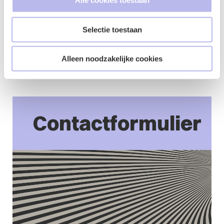
Alle cookies toestaan
daarop duidelijk terug. Eerder dit jaar schreven wij ook
een
artikel
over nieuwe wet- en regelgeving in
ontwikkeling rondom energie waarin ook beoogde
Selectie toestaan
oplossingen voor netcongestie worden aangewezen.
Dit artikel is geschreven door
Rutger Boogers
en
Anne
Alleen noodzakelijke cookies
Verberne.
Contactformulier