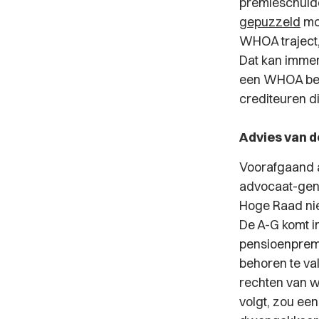
premieschulde
gepuzzeld
moe
WHOA traject,
Dat kan immer
een WHOA beh
crediteuren d
Advies van 
Voorafgaand a
advocaat-gene
Hoge Raad niet
De A-G komt i
pensioenpremi
behoren te val
rechten van w
volgt, zou ee