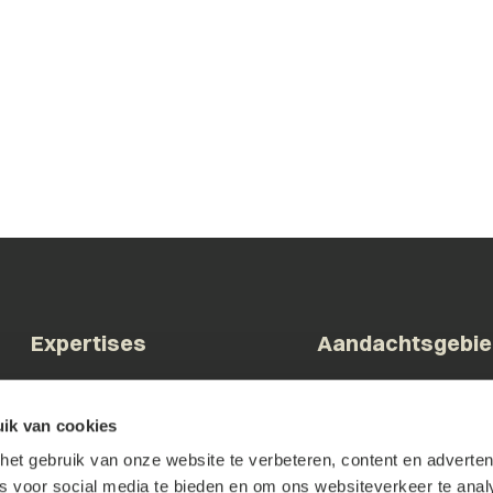
Expertises
Aandachtsgebi
Arbeid & Ontslag
Bestuur & Overheid
ik van cookies
Commerciële contracten
Bouw & Vastgoed
et gebruik van onze website te verbeteren, content en advertent
Corporate & M&A
Brainport & Innovatie
es voor social media te bieden en om ons websiteverkeer te anal