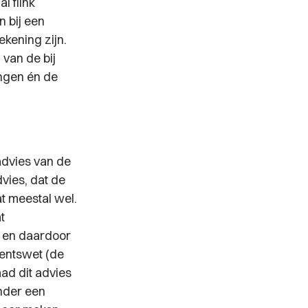
l flink
 bij een
ekening zijn.
van de bij
ngen én de
advies van de
vies, dat de
at meestal wel.
t
 en daardoor
mentswet (de
ad dit advies
onder een