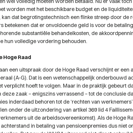
n wél volledig moeten worden betaald. Nu er vaak toch a
t worden met het beschikbare budget en de liquiditeiten
 kan dat begrotingstechnisch een flinke streep door de r
s betekenen dat er onvoldoende geld is voor de betaling 
orende substantiële behandelkosten, de akkoordpenni
ie hun volledige vordering behouden.
de Hoge Raad
an een uitspraak door de Hoge Raad verschijnt er een 
raal (A-G). Dat is een wetenschappelijk onderbouwd ad
 verplicht hoeft te volgen. Maar in de praktijk gebeurt d
n deze zaak – enigszins verrassend – tot de conclusie da
es inderdaad behoren tot de ‘rechten van werknemers’
len onder de uitzondering van artikel 369 lid 4 Faillisse
erknemers uit de arbeidsovereenkomst). Als de Hoge Ra
n achterstand in betaling van pensioenpremies dus niet 