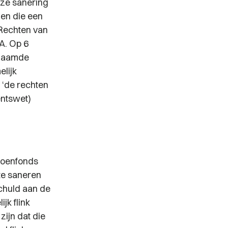
uze sanering
jen die een
Rechten van
A. Op 6
enaamde
elijk
 ‘de rechten
entswet)
sioenfonds
te saneren
schuld aan de
jk flink
zijn dat die