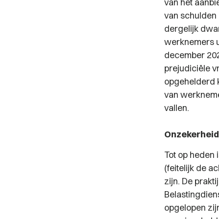
van het aanbi
van schulden 
dergelijk dwa
werknemers ui
december 202
prejudiciële 
opgehelderd k
van werknemer
vallen.
Onzekerheid 
Tot op heden 
(feitelijk de
zijn. De prakt
Belastingdien
opgelopen zijn