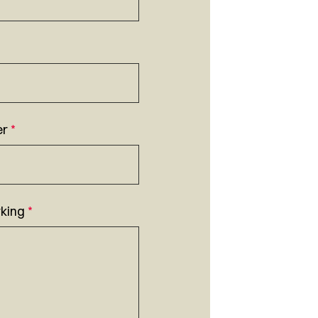
er
*
king
*