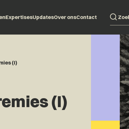
en
Expertises
Updates
Over ons
Contact
ies (I)
emies (I)