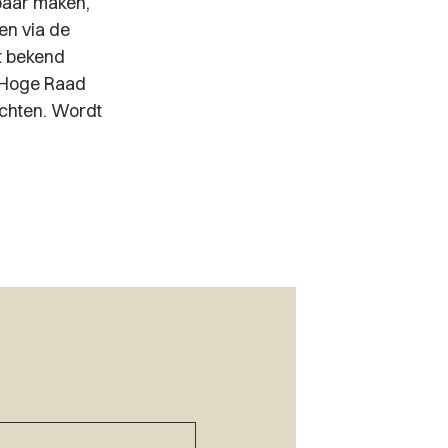
baar maken,
en via de
t bekend
e Hoge Raad
ichten. Wordt