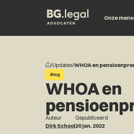
Onze mens
/
Updates
/
WHOA en pensioenprem
Blog
WHOA en
pensioenpr
Auteur
Gepubliceerd
Dirk School
20 jan. 2022