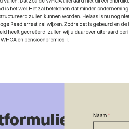
vallen. Dat zou de WHOA uiteraard niet direct onbruik
d is het wel. Het zal betekenen dat minder onderneming
uctureerd zullen kunnen worden. Helaas is nu nog nie
ge Raad arrest zal wijzen. Zodra dat is gebeurd en d
eid heeft gecreëerd, zullen wij u daarover uiteraard ber
!
WHOA en pensioenpremies II
.
tformulier
Naam
*