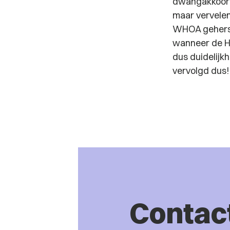
dwangakkoord 
maar vervelen
WHOA geherstr
wanneer de Ho
dus duidelijkh
vervolgd dus
Contac