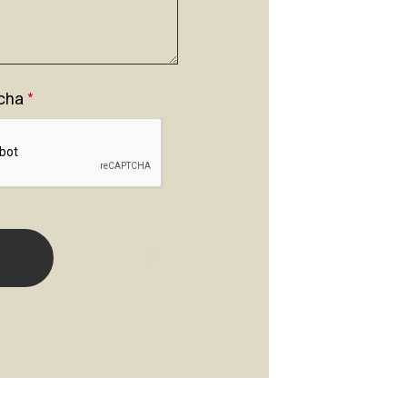
cha
*