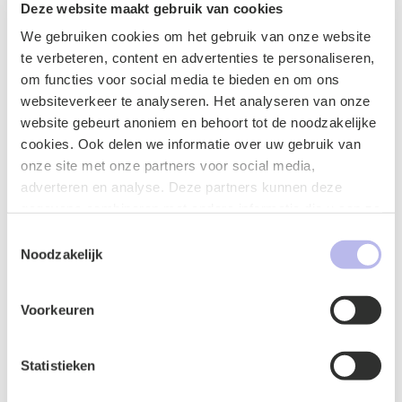
regering aan gemeenten hebben aanbevolen dat zij het
Deze website maakt gebruik van cookies
voorkomen van bovenmatige winsten verder
We gebruiken cookies om het gebruik van onze website
tegengaan door naast het toezichtinstrumentarium
te verbeteren, content en advertenties te personaliseren,
dat al bestaat daarover contractuele voorzieningen te
om functies voor social media te bieden en om ons
treffen met de zorgaanbieders. In het licht van dit
websiteverkeer te analyseren. Het analyseren van onze
verweer aldus het hof, kan niet worden volgehouden
website gebeurt anoniem en behoort tot de noodzakelijke
dat de gemeenten met de bewuste bepaling in het
cookies. Ook delen we informatie over uw gebruik van
programma van eisen de publiekrechtelijke regeling op
onze site met onze partners voor social media,
een onaanvaardbare wijze doorkruisen.
adverteren en analyse. Deze partners kunnen deze
gegevens combineren met andere informatie die u aan ze
Conclusie
heeft verstrekt of die ze hebben verzameld op basis van
Toestemmingsselectie
uw gebruik van hun services.
Noodzakelijk
Winstnormering in het sociaal domein is aanvaardbaar.
Uiteraard moet het wel gaan om winsten die te
relateren zijn aan de uitvoering van met gemeenten
Voorkeuren
overeengekomen uitvoering van zorg waar publieke
gelden mee zijn gemoeid. Zorgaanbieders die een
Statistieken
winstoogmerk hebben en ook op andere terreinen
actief zijn, kunnen dus nog altijd op die andere terreinen