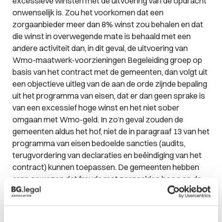
excessieve winsten met de uitvoering van de opdracht
onwenselijk is. Zou het voorkomen dat een
zorgaanbieder meer dan 8% winst zou behalen en dat
die winst in overwegende mate is behaald met een
andere activiteit dan, in dit geval, de uitvoering van
Wmo-maatwerk-voorzieningen Begeleiding groep op
basis van het contract met de gemeenten, dan volgt uit
een objectieve uitleg van de aan de orde zijnde bepaling
uit het programma van eisen, dat er dan geen sprake is
van een excessief hoge winst en het niet sober
omgaan met Wmo-geld. In zo’n geval zouden de
gemeenten aldus het hof, niet de in paragraaf 13 van het
programma van eisen bedoelde sancties (audits,
terugvordering van declaraties en beëindiging van het
contract) kunnen toepassen. De gemeenten hebben
erop gewezen dat fraude met zorggelden hoog op de
politieke agenda staat, dat er grote zorgen bestaan
over de hoge winsten die zorgaanbieders soms
behalen en dat de Algemene Rekenkamer en de