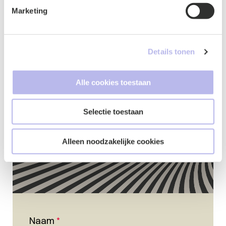
zeker naar winstmaximalisatie streven.
Marketing
Details tonen
Contactformulier
Alle cookies toestaan
Selectie toestaan
Alleen noodzakelijke cookies
Naam
*