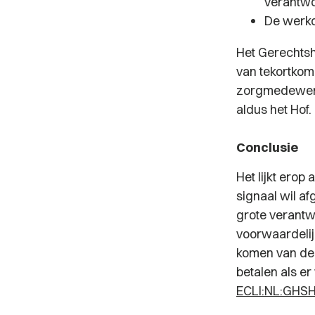
verantwo
De werkd
Het Gerechtsho
van tekortkom
zorgmedewerke
aldus het Hof.
Conclusie
Het lijkt erop
signaal wil a
grote verantwo
voorwaardelij
komen van de z
betalen als e
ECLI:NL:GHSH