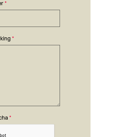
er
*
king
*
cha
*