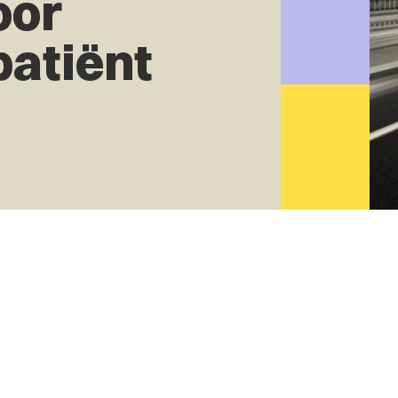
oor
patiënt