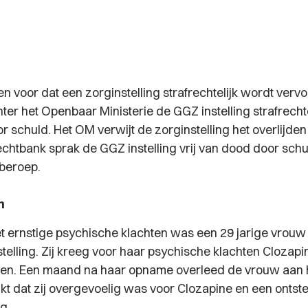
n voor dat een zorginstelling strafrechtelijk wordt vervo
ter het Openbaar Ministerie de GGZ instelling strafrecht
r schuld. Het OM verwijt de zorginstelling het overlijde
echtbank sprak de GGZ instelling vrij van dood door sch
 beroep.
n
t ernstige psychische klachten was een 29 jarige vro
telling. Zij kreeg voor haar psychische klachten Clozapi
n. Een maand na haar opname overleed de vrouw aan ha
jkt dat zij overgevoelig was voor Clozapine en een ontst
g.