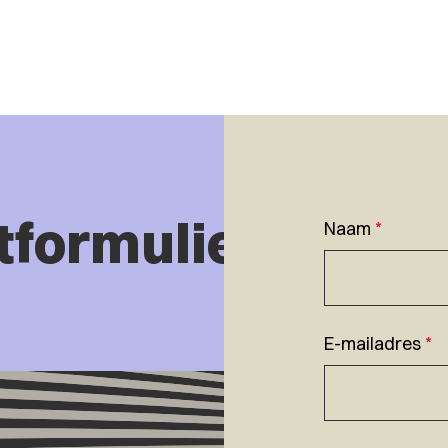
tformulier
Naam
*
E-mailadres
*