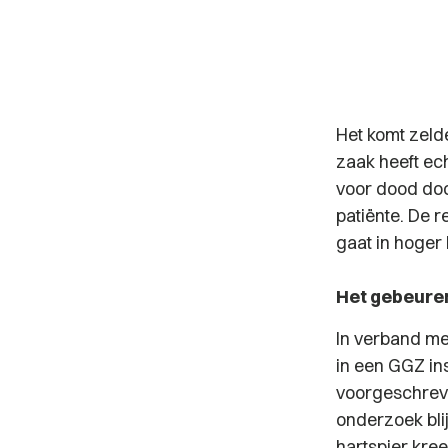
Het komt zelde
zaak heeft ech
voor dood doo
patiënte.
De r
gaat in hoger
Het gebeure
In verband me
in een GGZ ins
voorgeschreve
onderzoek bli
hartspier kree