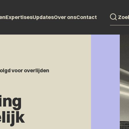
en
Expertises
Updates
Over ons
Contact
volgd voor overlijden
ing
lijk