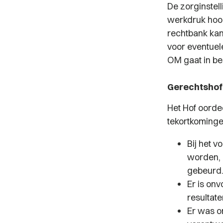
De zorginstel
werkdruk hoog
rechtbank kan
voor eventuel
OM gaat in be
Gerechtshof
Het Hof oorde
tekortkomingen
Bij het v
worden, 
gebeurd
Er is on
resultat
Er was o