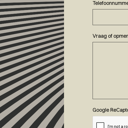
Telefoonnumm
Vraag of opmer
Google ReCapt