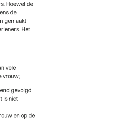
rs. Hoewel de
gens de
den gemaakt
rleners. Het
an vele
e vrouw;
ttend gevolgd
 is niet
vrouw en op de