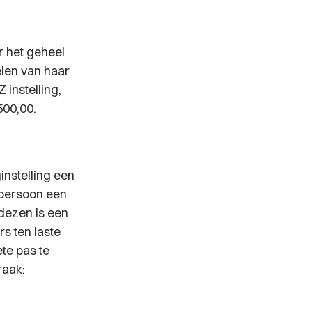
r het geheel
elen van haar
instelling,
500,00.
instelling een
spersoon een
 dezen is een
s ten laste
ete pas te
raak: