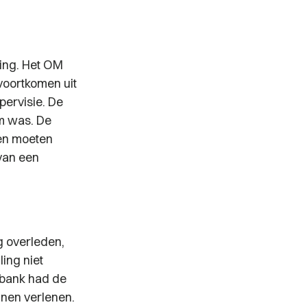
ling. Het OM
voortkomen uit
pervisie. De
am was. De
en moeten
van een
g overleden,
ing niet
tbank had de
nen verlenen.