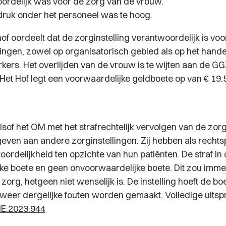
ordelijk was voor de zorg van de vrouw.
ruk onder het personeel was te hoog.
f oordeelt dat de zorginstelling verantwoordelijk is voo
ingen, zowel op organisatorisch gebied als op het hand
rs. Het overlijden van de vrouw is te wijten aan de GGZ 
 Het Hof legt een voorwaardelijke geldboete op van € 19.
 alsof het OM met het strafrechtelijk vervolgen van de zorg
fgeven aan andere zorginstellingen. Zij hebben als recht
ordelijkheid ten opzichte van hun patiënten. De straf in
ke boete en geen onvoorwaardelijke boete. Dit zou immer
org, hetgeen niet wenselijk is. De instelling hoeft de bo
r weer dergelijke fouten worden gemaakt. Volledige uitsp
E:2023:944