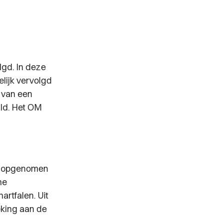
lgd. In deze
elijk vervolgd
n van een
uld. Het OM
uw opgenomen
ne
rtfalen. Uit
eking aan de