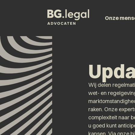
Onze mens
Upda
Wij delen regelmat
wet- en regelgevin
marktomstandighed
raken. Onze experts
complexiteit naar b
u goed kunt antici
kansen. Via onze b