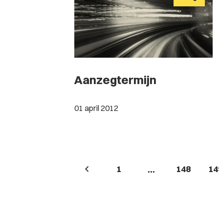
Aanzegtermijn
01 april 2012
1
148
14
...