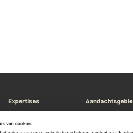
Expertises
Aandachtsgebi
Arbeid & Ontslag
Bestuur & Overheid
ik van cookies
Commerciële contracten
Bouw & Vastgoed
et gebruik van onze website te verbeteren, content en advertent