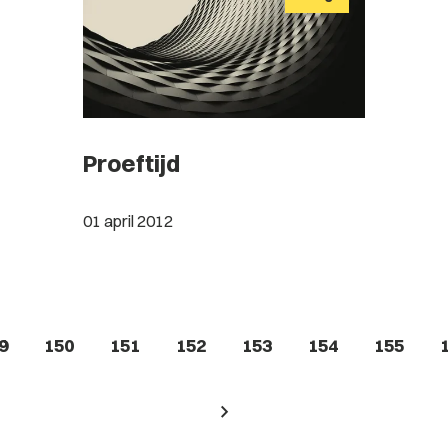
Proeftijd
01 april 2012
9
150
151
152
153
154
155