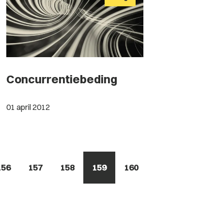
Concurrentiebeding
01 april 2012
156
157
158
159
160