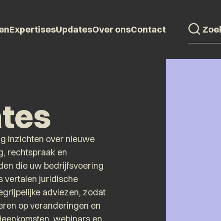
en
Expertises
Updates
Over ons
Contact
tes
ig inzichten over nieuwe
g, rechtspraak en
en die uw bedrijfsvoering
 vertalen juridische
egrijpelijke adviezen, zodat
peren op veranderingen en
ijeenkomsten, webinars en