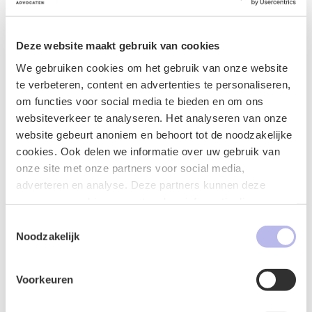
yardımcı oluyoruz. Avrupa, Benelux veya Hollanda'da iş
yapmayı düşünen veya zaten faaliyette bulunan her
işletme için fikri mülkiyet haklarının korunması, başarının
Deze website maakt gebruik van cookies
anahtarıdır. BG.legal ile güçlü ve etkili bir fikri mülkiyet
We gebruiken cookies om het gebruik van onze website
yönetimi stratejisi oluşturarak, haklarınızı en iyi şekilde
te verbeteren, content en advertenties te personaliseren,
koruyabilirsiniz. Detaylı bilgi ve danışmanlık için bizimle
om functies voor social media te bieden en om ons
iletişime geçin ve Avrupa'daki fikri mülkiyet
websiteverkeer te analyseren. Het analyseren van onze
yolculuğunuzu güvenle başlatın. Sorularınız için
website gebeurt anoniem en behoort tot de noodzakelijke
Mustafa Kahya
ile iletişime geçebilirsiniz.
cookies. Ook delen we informatie over uw gebruik van
onze site met onze partners voor social media,
adverteren en analyse. Deze partners kunnen deze
gegevens combineren met andere informatie die u aan ze
Contact form
heeft verstrekt of die ze hebben verzameld op basis van
Toestemmingsselectie
uw gebruik van hun services.
Noodzakelijk
Voorkeuren