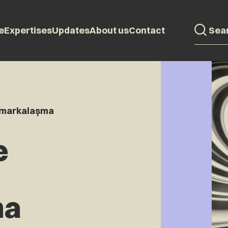
e
Expertises
Updates
About us
Contact
a markalaşma
e
ma