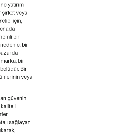
ine yatırım
r şirket veya
etici için,
arenada
nemli bir
 nedenle, bir
 pazarda
 marka, bir
bolüdür. Bir
rünlerinin veya
lan güvenini
kaliteli
ler.
ntajı sağlayan
ıkarak,