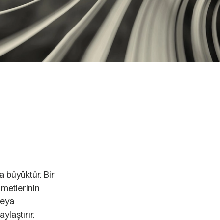
 büyüktür. Bir
zmetlerinin
veya
ylaştırır.