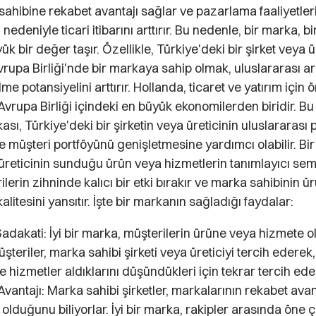
ahibine rekabet avantajı sağlar ve pazarlama faaliyetler
edeniyle ticari itibarını arttırır. Bu nedenle, bir marka, bi
yük bir değer taşır. Özellikle, Türkiye'deki bir şirket veya ür
vrupa Birliği'nde bir markaya sahip olmak, uluslararası 
e potansiyelini arttırır. Hollanda, ticaret ve yatırım için ö
vrupa Birliği içindeki en büyük ekonomilerden biridir. Bu
sı, Türkiye'deki bir şirketin veya üreticinin uluslararası
 müşteri portföyünü genişletmesine yardımcı olabilir. Bir
 üreticinin sunduğu ürün veya hizmetlerin tanımlayıcı sem
lerin zihninde kalıcı bir etki bırakır ve marka sahibinin ü
alitesini yansıtır. İşte bir markanın sağladığı faydalar:
adakati: İyi bir marka, müşterilerin ürüne veya hizmete o
Müşteriler, marka sahibi şirketi veya üreticiyi tercih ederek, 
e hizmetler aldıklarını düşündükleri için tekrar tercih eder
vantajı: Marka sahibi şirketler, markalarının rekabet ava
r olduğunu biliyorlar. İyi bir marka, rakipler arasında öne ç