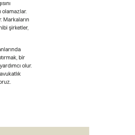
ısını
ı olamazlar.
r. Markaların
bi şirketler,
anlarında
tırmak, bir
yardımcı olur.
avukatlık
oruz.