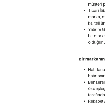
müşteri p
Ticari İti
marka, mü
kaliteli 
Yatırım Ge
bir marka
olduğunun
Bir markanın 
Hatırlana
hatırlanı
Benzersi
özdeşleşt
tarafından
Rekabet A