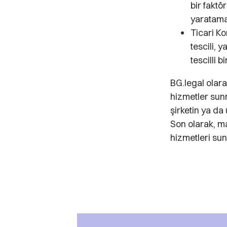
bir faktö
yaratama
Ticari Ko
tescili, 
tescilli 
BG.legal olar
hizmetler sunm
şirketin ya da
Son olarak, m
hizmetleri su