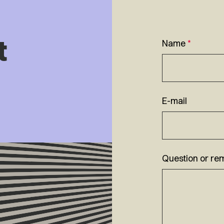
t
Name
*
E-mail
Question or re