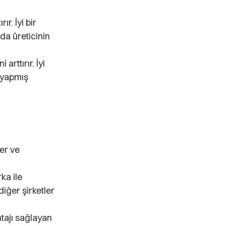
ır. İyi bir
 da üreticinin
 arttırır. İyi
m yapmış
der ve
ka ile
diğer şirketler
ntajı sağlayan