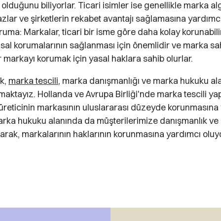
r olduğunu biliyorlar. Ticari isimler ise genellikle marka alg
zlar ve şirketlerin rekabet avantajı sağlamasına yardımc
ruma: Markalar, ticari bir isme göre daha kolay korunabili
yasal korumalarının sağlanması için önemlidir ve marka sahi
bir markayı korumak için yasal haklara sahib olurlar.
ak,
marka tescili
, marka danışmanlığı ve marka hukuku al
aktayız. Hollanda ve Avrupa Birliği'nde marka tescili yap
 üreticinin markasının uluslararası düzeyde korunmasına 
arka hukuku alanında da müşterilerimize danışmanlık ve 
narak, markalarının haklarının korunmasına yardımcı oluy