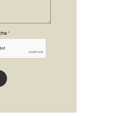
cha
*