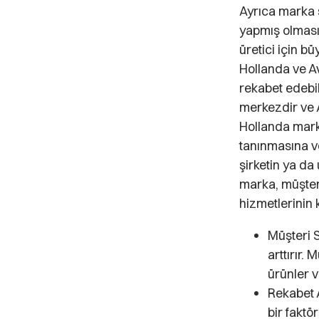
Ayrıca marka s
yapmış olması n
üretici için bü
Hollanda ve A
rekabet edebilm
merkezdir ve A
Hollanda marka
tanınmasına ve
şirketin ya da
marka, müşteri
hizmetlerinin k
Müşteri S
arttırır. 
ürünler v
Rekabet A
bir faktö