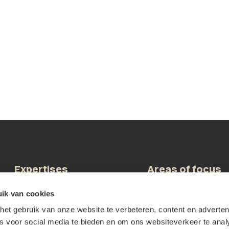
Expertises
Areas of focus
ik van cookies
Commercial Contracts
Brainport & Innovation
et gebruik van onze website te verbeteren, content en advertent
Corporate & M&A
Construction & Real E
es voor social media te bieden en om ons websiteverkeer te anal
Dispute Resolution
Family Businesses &