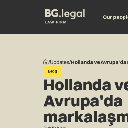
Our peopl
/
Updates
/
Hollanda ve Avrupa'd
Blog
Hollanda v
Avrupa'da
markalaş