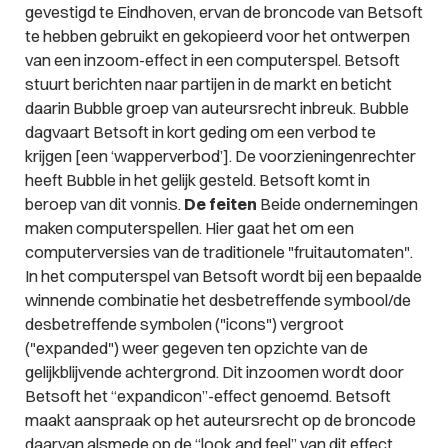
gevestigd te Eindhoven, ervan de broncode van Betsoft
te hebben gebruikt en gekopieerd voor het ontwerpen
van een inzoom-effect in een computerspel. Betsoft
stuurt berichten naar partijen in de markt en beticht
daarin Bubble groep van auteursrecht inbreuk. Bubble
dagvaart Betsoft in kort geding om een verbod te
krijgen [een ‘wapperverbod’]. De voorzieningenrechter
heeft Bubble in het gelijk gesteld. Betsoft komt in
beroep van dit vonnis.
De feiten
Beide ondernemingen
maken computerspellen. Hier gaat het om een
computerversies van de traditionele "fruitautomaten".
In het computerspel van Betsoft wordt bij een bepaalde
winnende combinatie het desbetreffende symbool/de
desbetreffende symbolen ("icons") vergroot
("expanded") weer gegeven ten opzichte van de
gelijkblijvende achtergrond. Dit inzoomen wordt door
Betsoft het “expandicon”-effect genoemd. Betsoft
maakt aanspraak op het auteursrecht op de broncode
daarvan alsmede op de “look and feel” van dit effect.