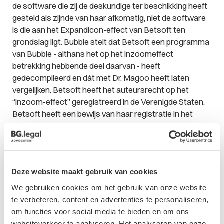
de software die zij de deskundige ter beschikking heeft
gesteld als zijnde van haar afkomstig, niet de software
is die aan het Expandicon-effect van Betsoft ten
grondslag ligt. Bubble stelt dat Betsoft een programma
van Bubble - althans het op het inzoomeffect
betrekking hebbende deel daarvan - heeft
gedecompileerd en dát met Dr. Magoo heeft laten
vergelijken. Betsoft heeft het auteursrecht op het
“inzoom-effect” geregistreerd in de Verenigde Staten.
Betsoft heeft een bewijs van haar registratie in het
geding gebracht, maar zonder de code. Bubble heeft de
code wel in het geding gebracht. Wanneer die code
wordt vergeleken met de code die de deskundige als
“de Betsoft code” heeft gebruikt en in het rapport heeft
Deze website maakt gebruik van cookies
weergegeven, dan blijkt dat het om een “geheel andere
code” gaat. Bestsoft stelt als verweer dat een
We gebruiken cookies om het gebruik van onze website
dergelijke code in de praktijk verder wordt ontwikkeld.
te verbeteren, content en advertenties te personaliseren,
Het hof overweegt dat Betsoft niet gemotiveerd heeft
om functies voor social media te bieden en om ons
betwist dat zij aan de deskundige ter vergelijking een
websiteverkeer te analyseren. Het analyseren van onze