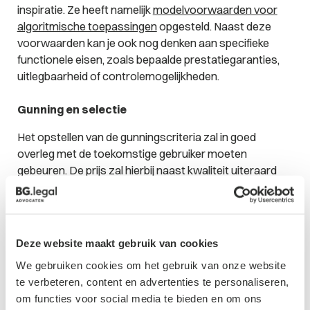
inspiratie. Ze heeft namelijk
modelvoorwaarden voor
algoritmische toepassingen
opgesteld. Naast deze
voorwaarden kan je ook nog denken aan specifieke
functionele eisen, zoals bepaalde prestatiegaranties,
uitlegbaarheid of controlemogelijkheden.
Gunning en selectie
Het opstellen van de gunningscriteria zal in goed
overleg met de toekomstige gebruiker moeten
gebeuren. De prijs zal hierbij naast kwaliteit uiteraard
ook altijd een rol spelen. Bij het eventueel gebruiken van
selectiecriteria waarmee het aantal gegadigden voor
een inschrijving wordt teruggebracht, kun je aan de
volgende aspecten denken: heeft dit bedrijf ooit een
Deze website maakt gebruik van cookies
datalek
gehad en waar wordt eventuele data
We gebruiken cookies om het gebruik van onze website
opgeslagen.
te verbeteren, content en advertenties te personaliseren,
om functies voor social media te bieden en om ons
Conclusie