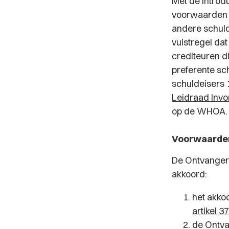
Met de introd
voorwaarden d
andere schuld
vuistregel da
crediteuren d
preferente sc
schuldeisers
Leidraad Invo
op de WHOA.
Voorwaarden
De Ontvanger
akkoord:
het akkoo
artikel 3
de Ontvan