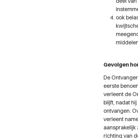
deel van
instemme
ook bela
kwijtsch
meegenom
middelen
Gevolgen ho
De Ontvanger 
eerste benoem
verleent de O
blijft, nadat 
ontvangen. Ov
verleent name
aansprakelijk 
richting van d