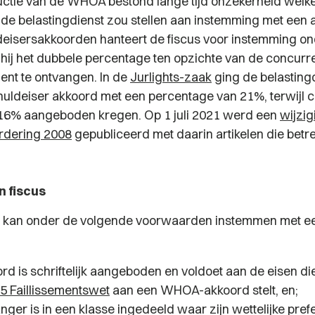
uctie van de WHOA bestond lange tijd onzekerheid welk
e belastingdienst zou stellen aan instemming met een a
eisersakkoorden hanteert de fiscus voor instemming o
t hij het dubbele percentage ten opzichte van de concurr
ient te ontvangen. In de
Jurlights-zaak
ging de belastingd
huldeiser akkoord met een percentage van 21%, terwijl 
 16% aangeboden kregen. Op 1 juli 2021 werd een
wijzig
rdering 2008
gepubliceerd met daarin artikelen die bet
 fiscus
 kan onder de volgende voorwaarden instemmen met 
rd is schriftelijk aangeboden en voldoet aan de eisen di
75 Faillissementswet
aan een WHOA-akkoord stelt, en;
ger is in een klasse ingedeeld waar zijn wettelijke pref