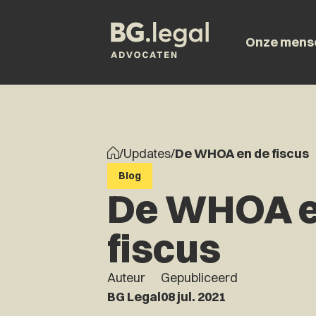
Onze mens
/
Updates
/
De WHOA en de fiscus
Blog
De WHOA e
fiscus
Auteur
Gepubliceerd
BG Legal
08 jul. 2021