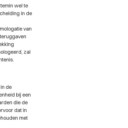
ttemin wel te
chelding in de
omologatie van
ngteruggaven
rekking
ologeerd, zal
tenis.
 in de
enheid bij een
arden die de
rvoor dat in
gehouden met