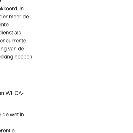
e
kkoord. In
nder meer de
ente
ienst als
concurrente
ing van de
rekking hebben
een WHOA-
e de wet in
erentie