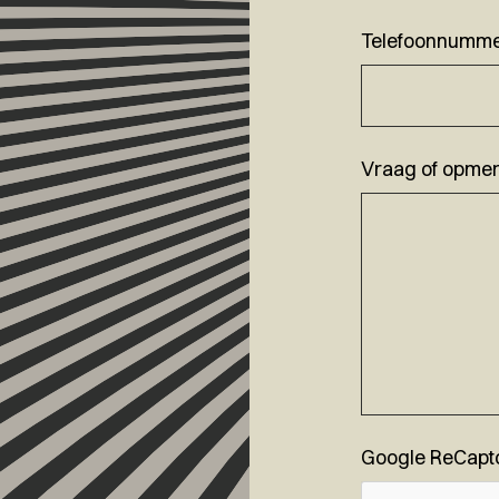
Telefoonnumm
Vraag of opmer
Google ReCapt