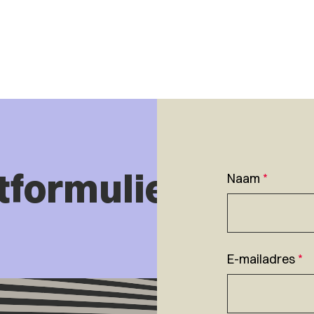
tformulier
Naam
*
E-mailadres
*