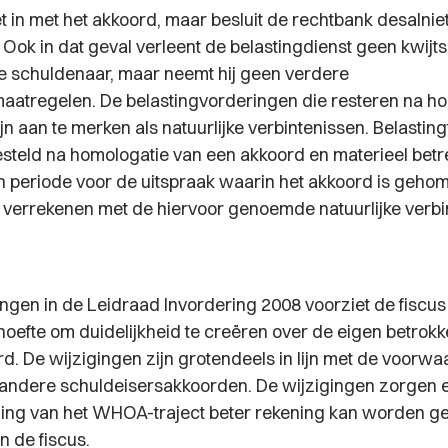
t in met het akkoord, maar besluit de rechtbank desalnie
Ook in dat geval verleent de belastingdienst geen kwijts
de schuldenaar, maar neemt hij geen verdere
aatregelen. De belastingvorderingen die resteren na h
jn aan te merken als natuurlijke verbintenissen. Belasti
gesteld na homologatie van een akkoord en materieel bet
 periode voor de uitspraak waarin het akkoord is gehom
verrekenen met de hiervoor genoemde natuurlijke verbin
ingen in de Leidraad Invordering 2008 voorziet de fiscus
oefte om duidelijkheid te creëren over de eigen betrokk
 De wijzigingen zijn grotendeels in lijn met de voorwa
ij andere schuldeisersakkoorden. De wijzigingen zorgen e
ding van het WHOA-traject beter rekening kan worden 
 de fiscus.