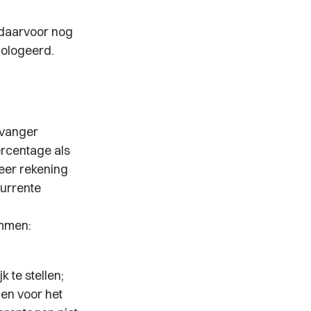
 daarvoor nog
mologeerd.
tvanger
ercentage als
eer rekening
currente
emmen:
 te stellen;
en voor het