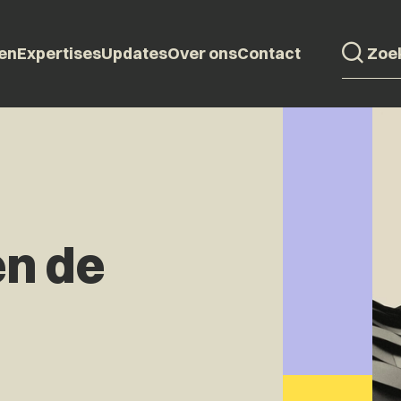
en
Expertises
Updates
Over ons
Contact
n de