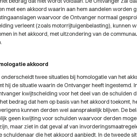
 het bedrag dat niet wordt voldaan. De Ontvanger zal da
n met een akkoord waarin aan hem aandelen worden 
stingaanslagen waarvoor de Ontvanger normaal gespr
elding verleent (zoals motorrijtuigenbelasting), kunnen 
en in het akkoord, met uitzondering van de communau
.
mologatie akkoord
onderscheidt twee situaties bij homologatie van het akk
t hij de situatie waarin de Ontvanger heeft ingestemd. I
ntvanger kwijtschelding voor het deel van de schulden d
hij het bedrag dat hem op basis van het akkoord toekomt, h
erigens kunnen derden wel aansprakelijk blijven. De bel
lijk geen kwijting voor schulden waarvoor derden mogel
zijn, maar ziet in dat geval af van invorderingsmaatregel
e schuldenaar die het akkoord aanbiedt. In de tweede sit