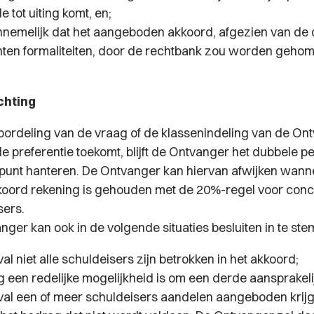
 tot uiting komt, en;
annemelijk dat het aangeboden akkoord, afgezien van de
chten formaliteiten, door de rechtbank zou worden geho
chting
eoordeling van de vraag of de klassenindeling van de On
e preferentie toekomt, blijft de Ontvanger het dubbele p
punt hanteren. De Ontvanger kan hiervan afwijken wann
kkoord rekening is gehouden met de 20%-regel voor con
sers.
nger kan ook in de volgende situaties besluiten in te st
val niet alle schuldeisers zijn betrokken in het akkoord;
g een redelijke mogelijkheid is om een derde aansprakelijk
eval een of meer schuldeisers aandelen aangeboden krijg