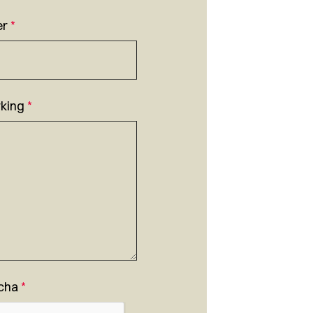
er
*
king
*
cha
*