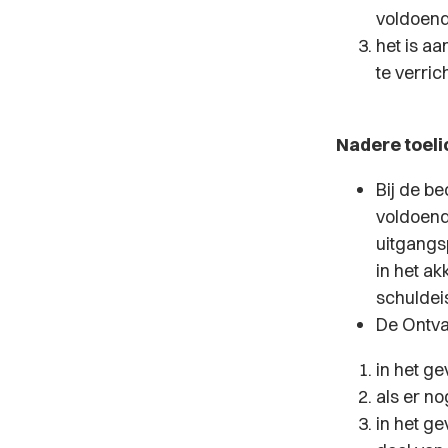
voldoende
het is a
te verri
Nadere toeli
Bij de b
voldoend
uitgangs
in het a
schuldei
De Ontva
in het ge
als er no
in het g