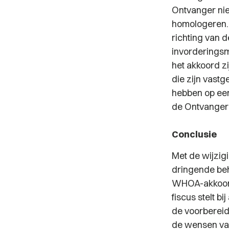
Ontvanger nie
homologeren. 
richting van 
invorderingsm
het akkoord zi
die zijn vast
hebben op een
de Ontvanger 
Conclusie
Met de wijzig
dringende beh
WHOA-akkoord.
fiscus stelt b
de voorberei
de wensen van