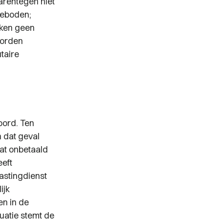
arentegen niet
geboden;
oken geen
worden
taire
oord. Ten
n dat geval
at onbetaald
eeft
astingdienst
ijk
en in de
uatie stemt de