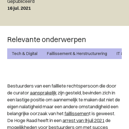
Gepubliceerd
16 jul. 2021
Relevante onderwerpen
Tech & Digital
Faillissement & Herstructurering
IT & P
Bestuurders van een failliete rechtspersoon die door
de curator
aansprakelijk
zijn gesteld, bevinden zich in
een lastige positie om aannemelijk te maken dat niet de
eigen nalatigheid maar een andere omstandigheid een
belangrijke oorzaak van het
faillissemen
t is geweest.
De Hoge Raad heeft in een
arrest van 9 juli 2021
de
mogelijkheden voor bestuurders om met succes