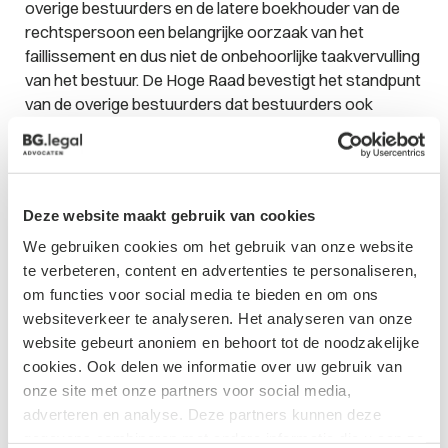
overige bestuurders en de latere boekhouder van de
rechtspersoon een belangrijke oorzaak van het
faillissement en dus niet de onbehoorlijke taakvervulling
van het bestuur. De Hoge Raad bevestigt het standpunt
van de overige bestuurders dat bestuurders ook
handelingen van een andere bestuurder kunnen
aanvoeren als belangrijke oorzaak van het faillissement,
ook al vormen deze handelingen op zichzelf geen
onbehoorlijke taakvervulling.
Deze website maakt gebruik van cookies
We gebruiken cookies om het gebruik van onze website
Tot slot
te verbeteren, content en advertenties te personaliseren,
Wordt u als bestuurder aansprakelijk gesteld door een
om functies voor social media te bieden en om ons
curator, laat u dan goed adviseren om te zien wat de
websiteverkeer te analyseren. Het analyseren van onze
mogelijkheden zijn om het standpunt van de curator te
website gebeurt anoniem en behoort tot de noodzakelijke
weerleggen.
[1]
Hoge Raad 9 juli 2021
cookies. Ook delen we informatie over uw gebruik van
ECLI:NL:HR:2021:1099
onze site met onze partners voor social media,
adverteren en analyse. Deze partners kunnen deze
gegevens combineren met andere informatie die u aan ze