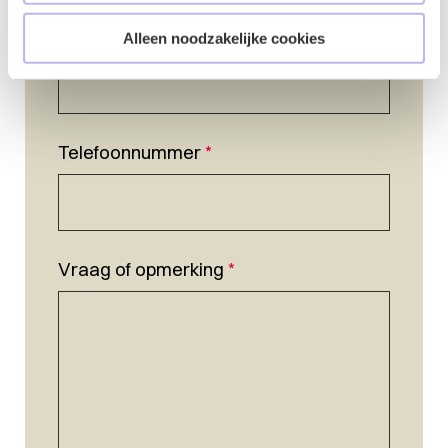
E-mailadres
*
Alleen noodzakelijke cookies
Telefoonnummer
*
Vraag of opmerking
*