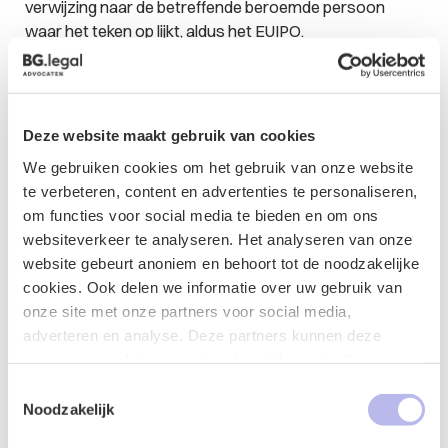
verwijzing naar de betreffende
beroemde
persoon
waar het teken op lijkt, aldus het EUIPO.
Oordeel EUIPO
Wat betreft de waren en diensten in de klassen 9, 35 en
Deze website maakt gebruik van cookies
41 is het niet ongebruikelijk dat deze diensten worden
aangeboden met een afbeelding van de persoon waar
We gebruiken cookies om het gebruik van onze website
het bij deze diensten om gaat. Bijvoorbeeld publicaties,
te verbeteren, content en advertenties te personaliseren,
(e-)boeken, foto’s, seminars of workshops over het
om functies voor social media te bieden en om ons
leven van de betreffende
bekende
persoon. Het EUIPO
websiteverkeer te analyseren. Het analyseren van onze
concludeert hierdoor dat er geen reden is om aan te
website gebeurt anoniem en behoort tot de noodzakelijke
nemen dat de consument, als zij daar niet over
cookies. Ook delen we informatie over uw gebruik van
geïnformeerd is, het teken zal opvatten als een merk
onze site met onze partners voor social media,
waarmee een bepaalde commerciële herkomst wordt
adverteren en analyse. Deze partners kunnen deze
aangeduid.
gegevens combineren met andere informatie die u aan ze
heeft verstrekt of die ze hebben verzameld op basis van
Toestemmingsselectie
Conclusie
uw gebruik van hun services.
Noodzakelijk
Het is mogelijk om een hoofd/gezicht als merk te