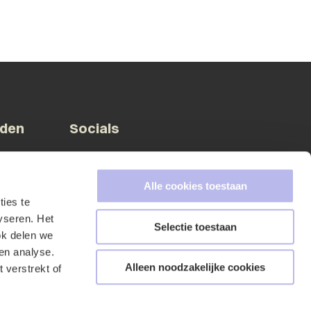
eden
Socials
Facebook
Instagram
LinkedIn
X (Twitter)
Alle cookies toestaan
ies te
yseren. Het
A
Selectie toestaan
Member of
ok delen we
en analyse.
Alleen noodzakelijke cookies
 verstrekt of