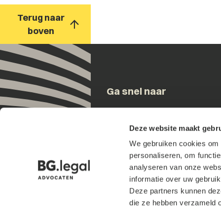
Terug naar
boven
Ga snel naar
Onze mensen
Deze website maakt gebru
Expertises
We gebruiken cookies om h
Updates
personaliseren, om functi
Over ons
analyseren van onze websi
Contact
informatie over uw gebruik
Werken bij
Deze partners kunnen deze
Internationaal
die ze hebben verzameld o
Events