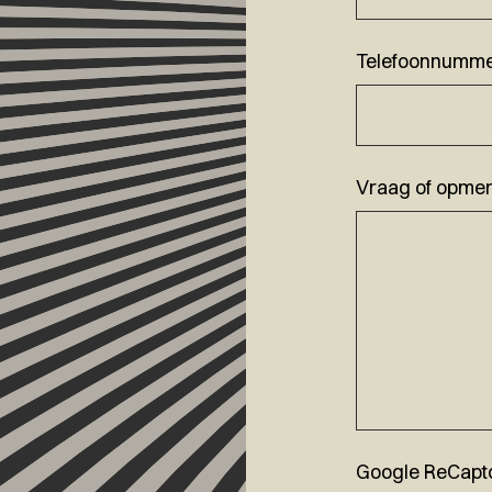
Telefoonnumm
Vraag of opmer
Google ReCapt