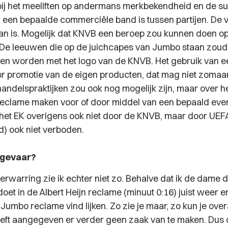
 bij het meeliften op andermans merkbekendheid en de s
 een bepaalde commerciële band is tussen partijen. De v
an is. Mogelijk dat KNVB een beroep zou kunnen doen o
 De leeuwen die op de juichcapes van Jumbo staan zoude
n worden met het logo van de KNVB. Het gebruik van e
r promotie van de eigen producten, dat mag niet zomaa
handelspraktijken zou ook nog mogelijk zijn, maar over h
 reclame maken voor of door middel van een bepaald eve
 het EK overigens ook niet door de KNVB, maar door UEF
) ook niet verboden.
gevaar?
verwarring zie ik echter niet zo. Behalve dat ik de dame 
et in de Albert Heijn reclame (minuut 0:16) juist weer e
Jumbo reclame vind lijken. Zo zie je maar, zo kun je ove
eft aangegeven er verder geen zaak van te maken. Dus 