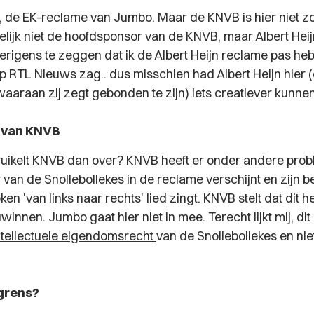
, de EK-reclame van Jumbo. Maar de KNVB is hier niet zo 
lijk níet de hoofdsponsor van de KNVB, maar Albert Heijn
verigens te zeggen dat ik de Albert Heijn reclame pas he
p RTL Nieuws zag.. dus misschien had Albert Heijn hier
araan zij zegt gebonden te zijn) iets creatiever kunnen 
 van KNVB
uikelt KNVB dan over? KNVB heeft er onder andere pro
 van de Snollebollekes in de reclame verschijnt en zijn 
en 'van links naar rechts' lied zingt. KNVB stelt dat dit het 
innen. Jumbo gaat hier niet in mee. Terecht lijkt mij, dit l
ntellectuele eigendomsrecht
van de Snollebollekes en nie
 grens?