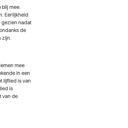
blij mee.
. Eerlijkheid
b gezien nadat
 (ondanks de
zijn.
blemen mee
bekende in een
lijflied is van
ied is
t van de