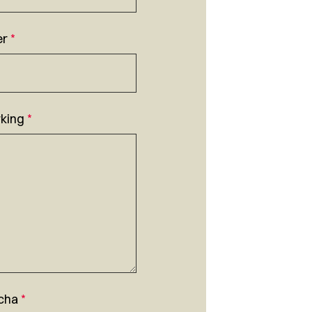
er
*
king
*
cha
*