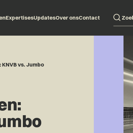
en
Expertises
Updates
Over ons
Contact
: KNVB vs. Jumbo
en:
Jumbo