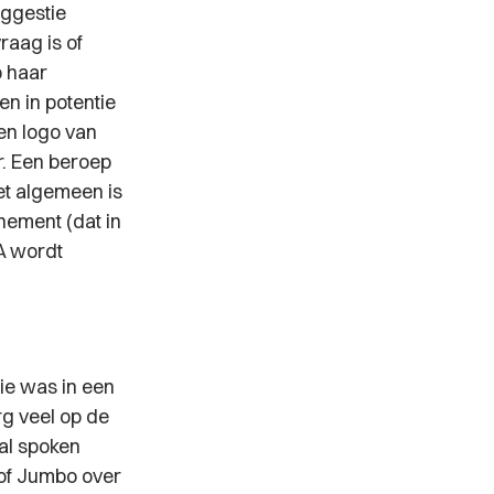
uggestie
raag is of
p haar
n in potentie
en logo van
r. Een beroep
et algemeen is
nement (dat in
A wordt
die was in een
rg veel op de
ral spoken
of Jumbo over