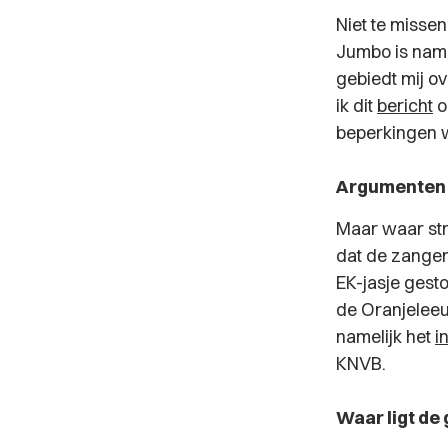
Niet te missen
Jumbo is name
gebiedt mij o
ik dit
bericht
o
beperkingen wa
Argumenten
Maar waar str
dat de zanger
EK-jasje gestok
de Oranjeleeuw
namelijk het
i
KNVB.
Waar ligt de