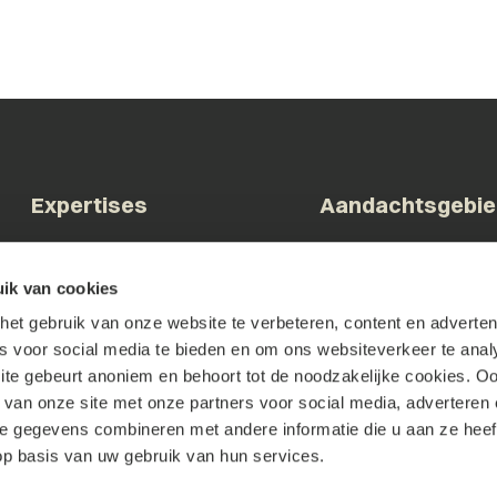
Expertises
Aandachtsgebi
Arbeid & Ontslag
Bestuur & Overheid
ik van cookies
Commerciële contracten
Bouw & Vastgoed
et gebruik van onze website te verbeteren, content en advertent
Corporate & M&A
Brainport & Innovatie
es voor social media te bieden en om ons websiteverkeer te anal
Faillissement &
Familiebedrijven & DG
te gebeurt anoniem en behoort tot de noodzakelijke cookies. O
Herstructurering
Tech & Digital
 van onze site met onze partners voor social media, adverteren 
Geschillenbeslechting
Zorg & Welzijn
 gegevens combineren met andere informatie die u aan ze heeft
Intellectueel Eigendom
p basis van uw gebruik van hun services.
IT & Privacy