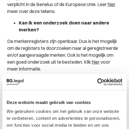
verplicht in de Benelux of de Europese Unie. Leer
hier
meer over deze tekens.
Kan ik een onderzoek doen naar andere
merken?
De merkenregisters zijn openbaar. Dus is het mogelijk
om de registers te doorzoeken naar al geregistreerde
en/of aangevraagde merken. Ook is het mogelijk om
een goed onderzoek uit te besteden. Klik
hier
voor
meer informatie.
Mijn bedrijfsnaam is al geregistreerd, kan ik
dan toch een merk aanvragen?
Dat is per situatie verschillend. Hierbij is het van belang
Deze website maakt gebruik van cookies
om te onderzoeken voor welke waren en/of diensten
We gebruiken cookies om het gebruik van onze website
de naam als merk is geregistreerd. Het kan zo zijn dat
te verbeteren, content en advertenties te personaliseren,
eenzelfde naam twee of meer keer geregistreerd kan
om functies voor social media te bieden en om ons
worden als merk.