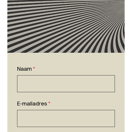
Naam
*
E-mailadres
*