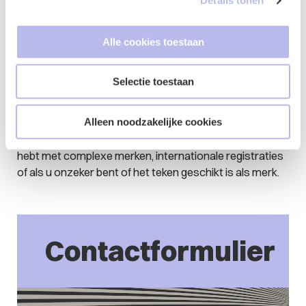
Details tonen
de gaten houdt en een melding maakt als er identieke of
overeenstemmende merken worden aangevraagd. Dit
wordt ook wel merkbewaking genoemd. Klik
hier
voor
Alle cookies toestaan
meer informatie.
Moet ik een advocaat of gemachtigde
Selectie toestaan
inschakelen voor mijn merkregistratie?
Alleen noodzakelijke cookies
Hoewel het niet verplicht is, kan het inschakelen van een
merkengemachtigde nuttig zijn, vooral als u te maken
hebt met complexe merken, internationale registraties
of als u onzeker bent of het teken geschikt is als merk.
Contactformulier