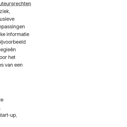
uteursrechten
ziek,
lusieve
anpassingen
jke informatie
bijvoorbeeld
tegieën
oor het
es van een
le
.
tart-up,