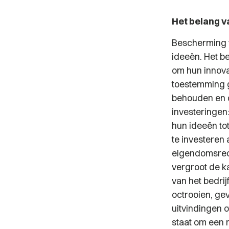
Het belang v
Bescherming v
ideeën. Het b
om hun innova
toestemming g
behouden en d
investeringen
hun ideeën to
te investeren
eigendomsrech
vergroot de k
van het bedrij
octrooien, ge
uitvindingen o
staat om een 