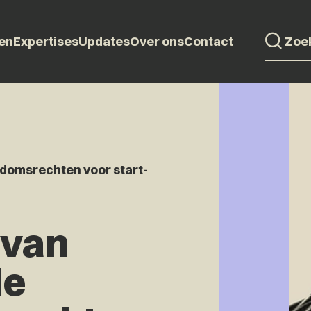
en
Expertises
Updates
Over ons
Contact
ndomsrechten voor start-
 van
le