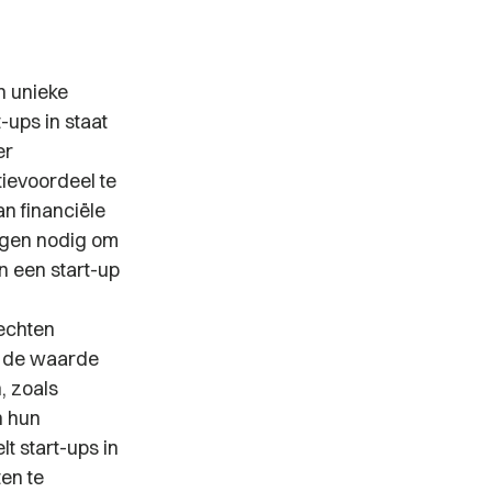
n unieke
-ups in staat
er
tievoordeel te
n financiële
ingen nodig om
n een start-up
echten
n de waarde
, zoals
n hun
t start-ups in
en te