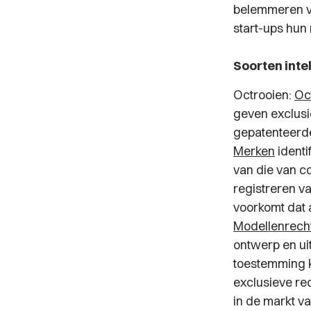
belemmeren ve
start-ups hun
Soorten int
Octrooien:
Oc
geven exclusi
gepatenteerde
Merken
identi
van die van c
registreren v
voorkomt dat 
Modellenrech
ontwerp en uit
toestemming k
exclusieve re
in de markt v