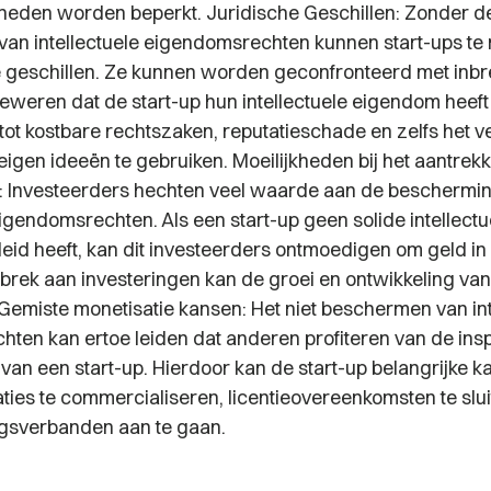
heden worden beperkt. Juridische Geschillen: Zonder de
an intellectuele eigendomsrechten kunnen start-ups te
e geschillen. Ze kunnen worden geconfronteerd met inb
eweren dat de start-up hun intellectuele eigendom heef
 tot kostbare rechtszaken, reputatieschade en zelfs het ve
eigen ideeën te gebruiken. Moeilijkheden bij het aantrek
: Investeerders hechten veel waarde aan de beschermi
eigendomsrechten. Als een start-up geen solide intellectu
id heeft, kan dit investeerders ontmoedigen om geld in h
ebrek aan investeringen kan de groei en ontwikkeling van
emiste monetisatie kansen: Het niet beschermen van int
ten kan ertoe leiden dat anderen profiteren van de in
 van een start-up. Hierdoor kan de start-up belangrijke 
ties te commercialiseren, licentieovereenkomsten te slui
sverbanden aan te gaan.