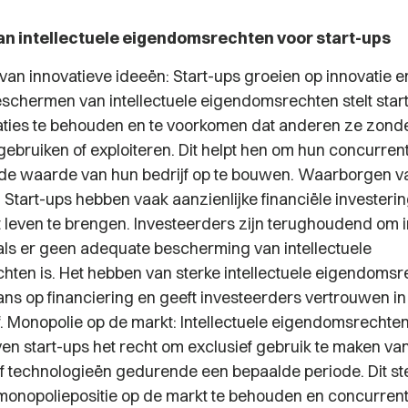
an intellectuele eigendomsrechten voor start-ups
an innovatieve ideeën: Start-ups groeien op innovatie e
eschermen van intellectuele eigendomsrechten stelt start
ties te behouden en te voorkomen dat anderen ze zond
ebruiken of exploiteren. Dit helpt hen om hun concurren
e waarde van hun bedrijf op te bouwen. Waarborgen va
: Start-ups hebben vaak aanzienlijke financiële invester
t leven te brengen. Investeerders zijn terughoudend om i
 als er geen adequate bescherming van intellectuele
ten is. Het hebben van sterke intellectuele eigendomsr
ans op financiering en geeft investeerders vertrouwen i
f. Monopolie op de markt: Intellectuele eigendomsrechten
ven start-ups het recht om exclusief gebruik te maken va
f technologieën gedurende een bepaalde periode. Dit stel
monopoliepositie op de markt te behouden en concurrent