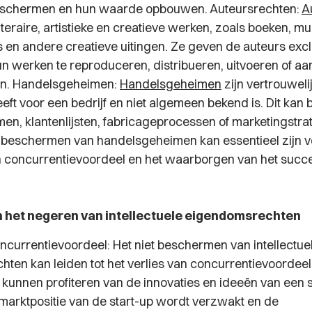
schermen en hun waarde opbouwen. Auteursrechten:
A
eraire, artistieke en creatieve werken, zoals boeken, mu
ms en andere creatieve uitingen. Ze geven de auteurs exc
n werken te reproduceren, distribueren, uitvoeren of a
en. Handelsgeheimen:
Handelsgeheimen
zijn vertrouweli
ft voor een bedrijf en niet algemeen bekend is. Dit kan 
men, klantenlijsten, fabricageprocessen of marketingstra
 beschermen van handelsgeheimen kan essentieel zijn v
 concurrentievoordeel en het waarborgen van het succ
n het negeren van intellectuele eigendomsrechten
oncurrentievoordeel: Het niet beschermen van intellectue
ten kan leiden tot het verlies van concurrentievoordeel
kunnen profiteren van de innovaties en ideeën van een s
arktpositie van de start-up wordt verzwakt en de