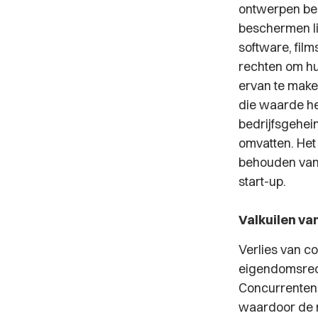
ontwerpen be
beschermen lit
software, fil
rechten om hu
ervan te mak
die waarde hee
bedrijfsgehei
omvatten. Het
behouden van
start-up.
Valkuilen va
Verlies van c
eigendomsrech
Concurrenten 
waardoor de m