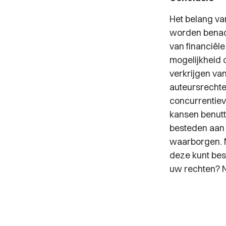
Het belang va
worden benad
van financiël
mogelijkheid 
verkrijgen va
auteursrecht
concurrentiev
kansen benutt
besteden aan 
waarborgen. M
deze kunt bes
uw rechten? N