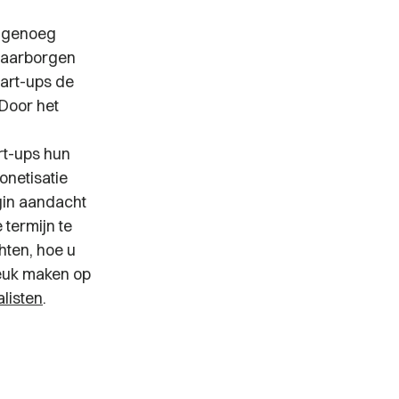
t genoeg
waarborgen
tart-ups de
 Door het
n
rt-ups hun
onetisatie
egin aandacht
termijn te
hten, hoe u
reuk maken op
listen
.