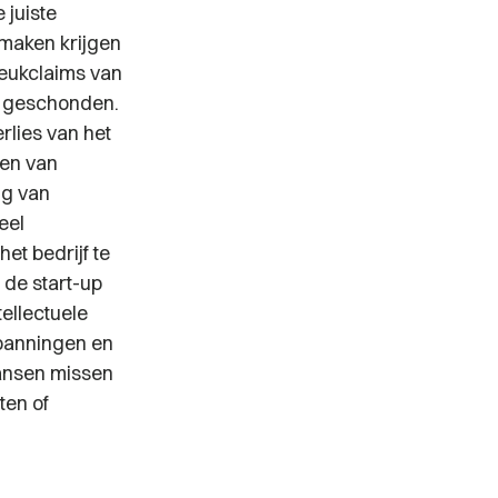
 juiste
 maken krijgen
reukclaims van
t geschonden.
rlies van het
ken van
ng van
eel
et bedrijf te
 de start-up
ellectuele
spanningen en
kansen missen
ten of