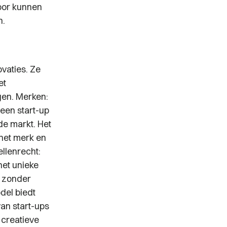
oor kunnen
n.
vaties. Ze
et
gen. Merken:
een start-up
e markt. Het
 het merk en
llenrecht:
het unieke
t zonder
del biedt
an start-ups
 creatieve