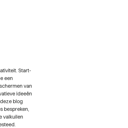
iviteit. Start-
ze een
beschermen van
vatieve ideeën
 deze blog
ps bespreken,
 valkuilen
esteed.