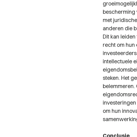
groeimogelijk
bescherming v
met juridisch
anderen die b
Dit kan leiden
recht om hun 
investeerders
intellectuele 
eigendomsbele
steken. Het g
belemmeren. G
eigendomsrech
investeringen
om hun innova
samenwerking
Conclusie