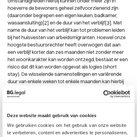
omstandigheden hierbij kunnen onder meer zijn in
hoeverre de bewoners geheel zelfvoorzienend zijn
(daaronder begrepen een eigen keuken, badkamer,
wasaansluiting)
[2]
en de duur van het verblijf
[3]
. Met
name de duur van het verblijf kan tot problemen leiden
bij het huisvesten van arbeidsmigranten. Hoewel onze
hoogste bestuursrechter heeft overwogen dat aan
een verblijf korter dan zes maanden niet zonder meer
het woonkarakter kan worden ontzegd, bestaat er een
risico dat dit kan worden opgevat als logies (short
stay). De wisselende samenstellingen en variërende
duur van enkele weken tot enkele maanden kan hierbij
relevant zijn. Ook hierbij geldt dat eventuele duiding van
begrippen als ‘logies’, ‘recreatiewoning’ en ‘short stay’
in het geldende bestemmingplan of gemeentelijk beleid
relevant kunnen zijn.
[4]
Als verhuurder is het van belang
Deze website maakt gebruik van cookies
om hier bij het aanbieden van een woning (of een deel
daarvan) aan arbeidsmigranten of een
We gebruiken cookies om het gebruik van onze website
tussenpersoon/uitzendbureau rekening mee te
te verbeteren, content en advertenties te personaliseren,