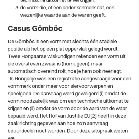
technische uitkomst te verkrijgen;
de vorm die, of een ander kenmerk dat, een
wezenlijke waarde aan de waren geeft.
Casus Gömböc
De Gömböc is een vorm met slechts één stabiele
positie als het op een plat oppervlak gelegd wordt.
Twee Hongaarse wiskundigen rekenden een vorm uit
die overal even zwaar is (homogeen), maar
automatisch overeind rolt, hoe je hem ook neerlegt.
In Hongarije was een registratie aangevraagd voor een
vormmerk onder meer voor siervoorwerpen en
speelgoed. De aanvraag werd geweigerd (i) omdat de
vorm noodzakelijk was om een technische uitkomst te
krijgen en (ii) omdat de vorm door de aard van de waar
bepaald werd. Het
Hof van Justitie EU
[2]
heeft in deze
zaak richting gegeven aan hoe zo’n aanvraag
beoordeeld moet worden. Door deze uitspraak weten
we: