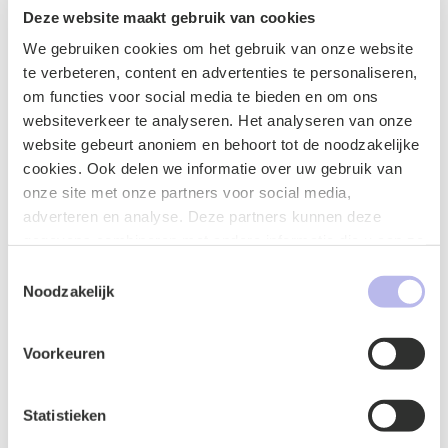
Deze website maakt gebruik van cookies
Octrooi
: een octrooi wordt verleend voor een
We gebruiken cookies om het gebruik van onze website
technische vinding. De technische oplossing
te verbeteren, content en advertenties te personaliseren,
wordt dan beschermd.
om functies voor social media te bieden en om ons
Modelrecht
: de vorm moet nieuw zijn en een eigen
websiteverkeer te analyseren. Het analyseren van onze
karakter hebben.
website gebeurt anoniem en behoort tot de noodzakelijke
Auteursrecht
: de vorm van een
cookies. Ook delen we informatie over uw gebruik van
gebruiksvoorwerp kan auteursrechtelijk
onze site met onze partners voor social media,
beschermd zijn. Niet beschermd zijn die
adverteren en analyse. Deze partners kunnen deze
kenmerken die louter technisch- of functioneel
gegevens combineren met andere informatie die u aan ze
bepaald zijn.
heeft verstrekt of die ze hebben verzameld op basis van
Toestemmingsselectie
Advies
uw gebruik van hun services.
Noodzakelijk
Voor advies over (i) welke beschermingsmogelijkheden
er zijn, (ii) welke passend zijn en (iii) hoe deze te
Voorkeuren
realiseren, kunt u contact opnemen met
Jos van der
Wijst
[1]
Artikel 4 lid 1, sub e EU Merkenrichtlijn 2015
[2]
Statistieken
HvJEU 23 april 2020, zaak C-237/19
http://curia.europa.eu/juris/document/document.jsf?