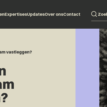
en
Expertises
Updates
Over ons
Contact
aam vastleggen?
n
aam
n?