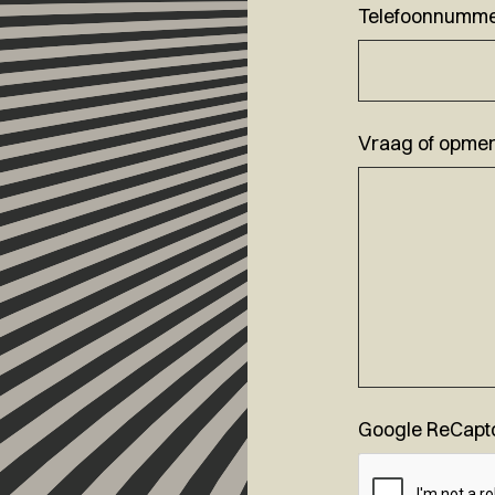
Telefoonnumm
Vraag of opmer
Google ReCapt