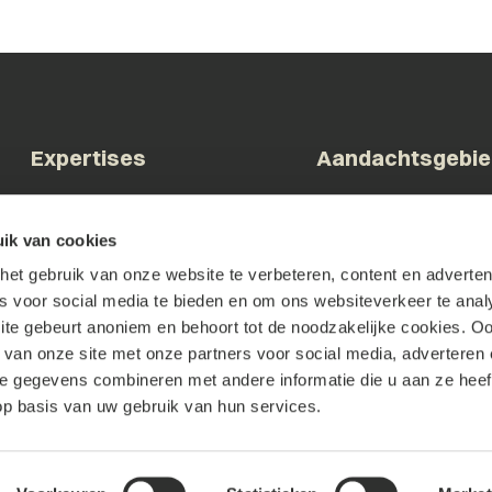
Expertises
Aandachtsgebi
Arbeid & Ontslag
Bestuur & Overheid
ik van cookies
Commerciële contracten
Bouw & Vastgoed
et gebruik van onze website te verbeteren, content en advertent
Corporate & M&A
Brainport & Innovatie
es voor social media te bieden en om ons websiteverkeer te anal
Faillissement &
Familiebedrijven & DG
te gebeurt anoniem en behoort tot de noodzakelijke cookies. O
Herstructurering
Tech & Digital
 van onze site met onze partners voor social media, adverteren 
Geschillenbeslechting
Zorg & Welzijn
 gegevens combineren met andere informatie die u aan ze heeft
Intellectueel Eigendom
p basis van uw gebruik van hun services.
IT & Privacy
Omgeving & Overheid