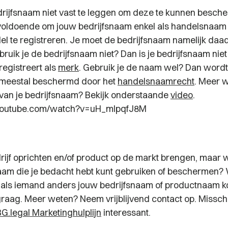
edrijfsnaam niet vast te leggen om deze te kunnen besch
nvoldoende om jouw bedrijfsnaam enkel als handelsnaam
l te registreren. Je moet de bedrijfsnaam namelijk daad
bruik je de bedrijfsnaam niet? Dan is je bedrijfsnaam ni
 registreert als
merk
. Gebruik je de naam wel? Dan word
 meestal beschermd door het
handelsnaamrecht
. Meer 
an je bedrijfsnaam? Bekijk onderstaande
video
.
youtube.com/watch?v=uH_mIpqfJ8M
drijf oprichten en/of product op de markt brengen, maar 
 naam die je bedacht hebt kunt gebruiken of beschermen?
 als iemand anders jouw bedrijfsnaam of productnaam ko
 graag. Meer weten? Neem vrijblijvend contact op. Missch
G.legal Marketinghulplijn
interessant.