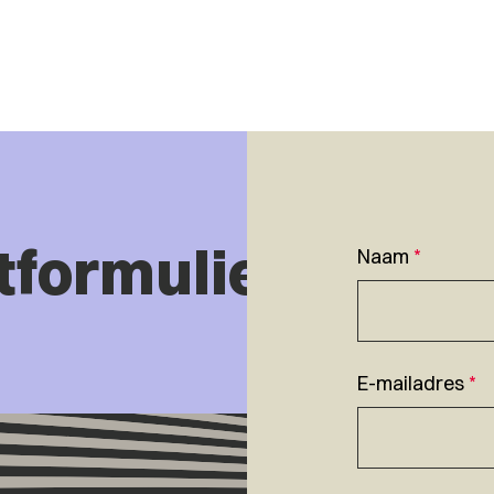
tformulier
Naam
*
E-mailadres
*