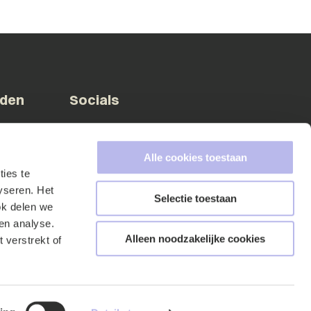
eden
Socials
Facebook
Instagram
LinkedIn
X (Twitter)
Alle cookies toestaan
ies te
yseren. Het
A
Selectie toestaan
Member of
ok delen we
en analyse.
Alleen noodzakelijke cookies
 verstrekt of