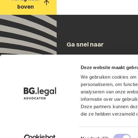
boven
Ga snel naar
Onze mensen
Deze website maakt gebru
Expertises
We gebruiken cookies om h
Updates
personaliseren, om functi
Over ons
analyseren van onze websi
Contact
informatie over uw gebruik
Werken bij
Deze partners kunnen deze
Internationaal
die ze hebben verzameld o
Events
Locaties
Toestemmingsselectie