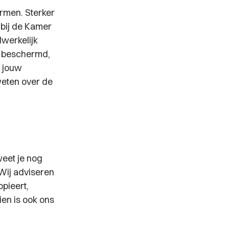
ermen. Sterker
 bij de Kamer
werkelijk
et beschermd,
t jouw
weten over de
weet je nog
 Wij adviseren
pieert,
ien is ook ons