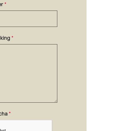
er
*
king
*
cha
*