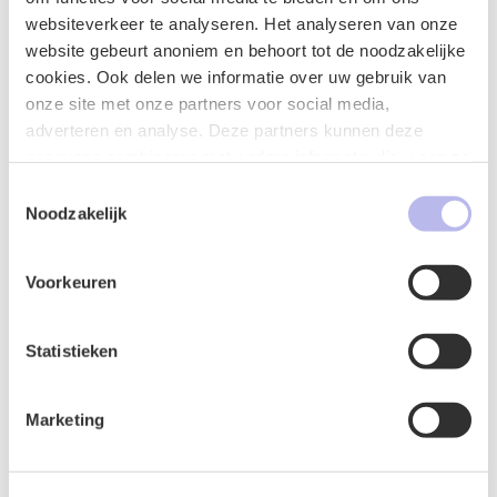
websiteverkeer te analyseren. Het analyseren van onze
website gebeurt anoniem en behoort tot de noodzakelijke
cookies. Ook delen we informatie over uw gebruik van
onze site met onze partners voor social media,
adverteren en analyse. Deze partners kunnen deze
gegevens combineren met andere informatie die u aan ze
heeft verstrekt of die ze hebben verzameld op basis van
Toestemmingsselectie
uw gebruik van hun services.
Noodzakelijk
Naam
*
Voorkeuren
Statistieken
E-mailadres
*
Marketing