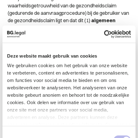
waarheidsgetrouwheid van de gezondheidsclaim
(gedurende de aanvraagprocedure) bij de gebruiker van
de gezondheidsclaim ligt en dat dit (1)
algemeen
aanvaard wetenschappelijk bewijs
moet zijn waar
(2)
voldoende wetenschappelijke
overeenstemming
over bestaat.
Deze website maakt gebruik van cookies
Uitspraak Europese Hof van Justitie
We gebruiken cookies om het gebruik van onze website
De betreffende kwestie speelde tussen Mezina AB, een
te verbeteren, content en advertenties te personaliseren,
Zweedse partij die onder andere
om functies voor social media te bieden en om ons
voedingssupplementen op de markt brengt, en de
websiteverkeer te analyseren. Het analyseren van onze
Zweedse toezichthouder. Mezin AB gebruikte
website gebeurt anoniem en behoort tot de noodzakelijke
gezondheidsclaims, waaronder: “
Rozenbottel kan
cookies. Ook delen we informatie over uw gebruik van
helpen om uw gewrichten soepel te houden
” en
onze site met onze partners voor social media,
“
Gember kan helpen om de gewrichten soepel te
adverteren en analyse. Deze partners kunnen deze
houden en om uw energie en vitaliteit op peil te houden
”.
gegevens combineren met andere informatie die u aan ze
Volgens de Zweedse autoriteit was dit gebruik in strijd
heeft verstrekt of die ze hebben verzameld op basis van
Toestemmingsselectie
met zowel de nationale wetgeving als de Europese