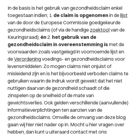
In de basis is het gebruik van gezondheidsclaim enkel
toegestaan indien; 1.
de claim is opgenomen
in de
lijst
van de door de Europese Commissie goedgekeurde
gezondheidsclaims (of via de handige
zoektool
van de
Keuringsraad);
én
2.
het gebruik van de
gezondheidsclaim in overeenstemming is
met de
voorwaarden zoals vastgelegd in voornoemde lijst en
de
Verordening
voedings- en gezondheidsclaims voor
levensmiddelen. Zo mogen claims niet onjuist of
misleidend zijn en is het bijvoorbeeld verboden claims te
gebruiken waarin de indruk wordt gewekt dat het niet
nuttigen daarvan de gezondheid schaadt of die
zinspelen op de snelheid of de mate van
gewichtsverlies. Ook gelden verschillende (aanvullende)
informatieverplichtingen ten aanzien van de
gezondheidsclaims. Omwille de omvang van deze blog
gaan wij hier niet nader op in. Mocht u hier vragen over
hebben, dan kunt u uiteraard contact met ons