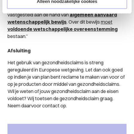
bewezen heilzaam nutritioneel of fysiologisch (zijnde
Alleen noodzakelijke cookies
het effect dat geclaimd werd) effect heeft, dat is
vastgesteld aan de hand van
algemeen aanvaard
wetenschappelijk bewijs
. Over dit bewijs
moet
voldoende wetschappelijke overeenstemming
bestaan
.”
Afsluiting
Het gebruik van gezondheidsclaims is streng
gereguleerd in Europese wetgeving. Let dan ook goed
op indien je van plan bent reclame te maken van voor of
op je producten door middel van gezondheidsclaims.
Wil je weten of jouw gezondheidsclaim aan de eisen
voldoet? Wij toetsen de gezondheidsclaim graag.
Neem daarvoor contact op.